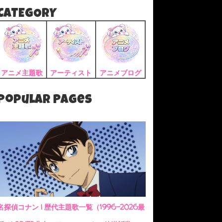
CATEGORY
アニメ主題歌
アーティスト
アニメブログ
Popular Pages
名探偵コナン | 歴代主題歌一覧（1996-2026最