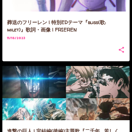
葬送のフリーレン | 特別EDテーマ『bliss(歌:
milet)』歌詞・画像 | FRIEREN
11/18/2023
進撃の巨人 | 完結編(後編)主題歌『二千年... 若しく