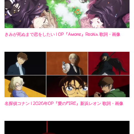
きみが死ぬまで恋をしたい | OP『Amore』ReoNa 歌詞・画像
名探偵コナン | 2026年OP『愛のFIRE』新浜レオン 歌詞・画像