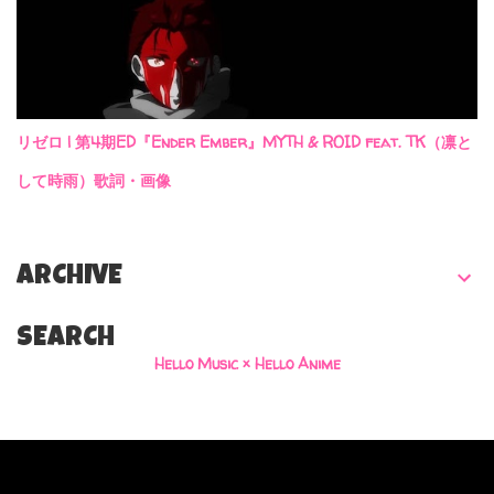
リゼロ | 第4期ED『Ender Ember』MYTH & ROID feat. TK（凛と
して時雨）歌詞・画像
ARCHIVE
SEARCH
Hello Music × Hello Anime
Powered by Blogger