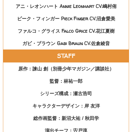
アニ・レオンハート Annie Leonhart CV.嶋村侑
ピーク・フィンガー Pieck Finger CV.沼倉愛美
ファルコ・グライス Falco Grice CV.花江夏樹
ガビ・ブラウン Gabi Braun CV.佐倉綾音
STAFF
原作：諫山 創（別冊少年マガジン／講談社）
監督：林祐一郎
シリーズ構成：瀬古浩司
キャラクターデザイン：岸 友洋
総作画監督：新沼大祐 / 秋田学
演出チーフ：宍戸淳