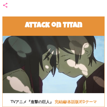
Attack on Titan
TVアニメ『進撃の巨人』
完結編(各話版)EDテーマ