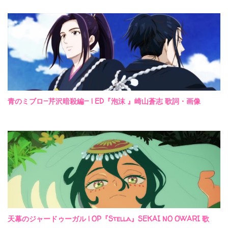
青のミブロ—芹沢暗殺編— | ED『泡沫 』崎山蒼志 歌詞・画像
天幕のジャードゥーガル | OP『Stella』SEKAI NO OWARI 歌