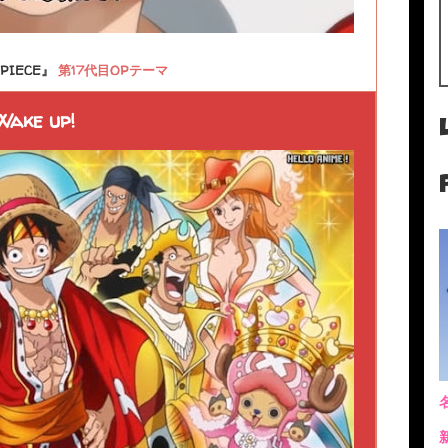
PIECE』
第17代目OPテーマ
Wake up!