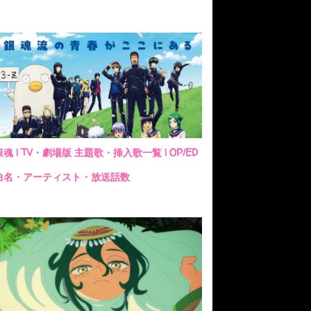
銀魂 | TV・劇場版 主題歌・挿入歌一覧 | OP/ED
曲名・アーティスト・放送話数