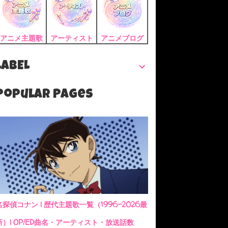
アニメ主題歌
アーティスト
アニメブログ
LABEL
Popular Pages
名探偵コナン | 歴代主題歌一覧（1996-2026最
新）| OP/ED曲名・アーティスト・放送話数