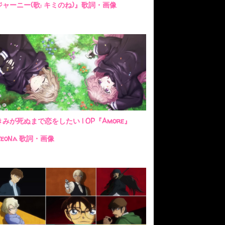
ジャーニー(歌: キミのね)』歌詞・画像
きみが死ぬまで恋をしたい | OP『Amore』
ReoNa 歌詞・画像