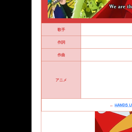
歌手
作詞
作曲
アニメ
←
HANDS U