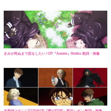
きみが死ぬまで恋をしたい | OP『Amore』ReoNa 歌詞・画像
名探偵コナン | 2026年OP『愛のFIRE』新浜レオン 歌詞・画像