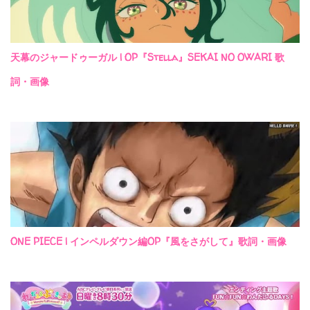
天幕のジャードゥーガル | OP『Stella』SEKAI NO OWARI 歌
詞・画像
ONE PIECE | インペルダウン編OP『風をさがして』歌詞・画像