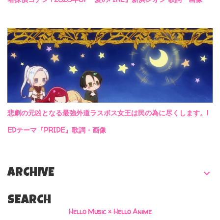
悲劇の元凶となる最強外道ラスボス女王は民の為に尽くします。|
EDテーマ『PRIDE』歌詞・画像
ARCHIVE
SEARCH
Hello Music × Hello Anime