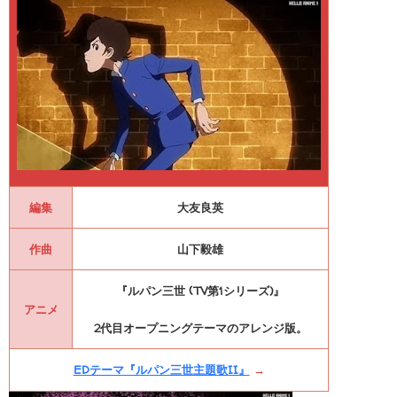
編集
大友良英
作曲
山下毅雄
『ルパン三世 (TV第1シリーズ)』
アニメ
2代目オープニングテーマのアレンジ版。
EDテーマ『ルパン三世主題歌II』
→