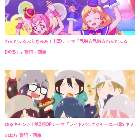
わんだふるぷりきゅあ！ | EDテーマ『FUN☆FUN☆わんだふる
DAYS！』歌詞・画像
ゆるキャン△ | 第3期OPテーマ『レイドバックジャーニー(歌: キミ
のね)』歌詞・画像