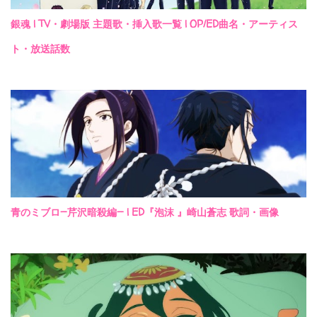
銀魂 | TV・劇場版 主題歌・挿入歌一覧 | OP/ED曲名・アーティス
ト・放送話数
青のミブロ—芹沢暗殺編— | ED『泡沫 』崎山蒼志 歌詞・画像