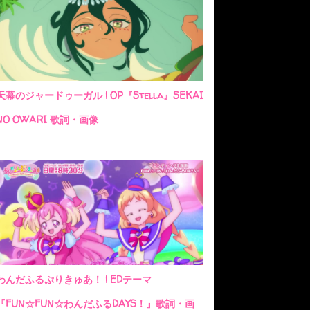
天幕のジャードゥーガル | OP『Stella』SEKAI
NO OWARI 歌詞・画像
わんだふるぷりきゅあ！ | EDテーマ
『FUN☆FUN☆わんだふるDAYS！』歌詞・画