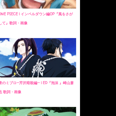
ONE PIECE | インペルダウン編OP『風をさが
して』歌詞・画像
青のミブロ—芹沢暗殺編— | ED『泡沫 』崎山蒼
志 歌詞・画像