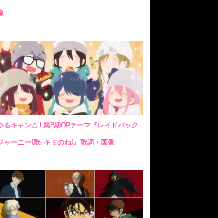
像
ゆるキャン△ | 第3期OPテーマ『レイドバック
ジャーニー(歌: キミのね)』歌詞・画像