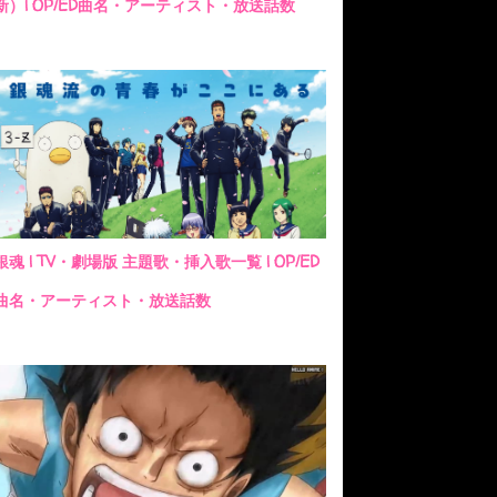
新）| OP/ED曲名・アーティスト・放送話数
銀魂 | TV・劇場版 主題歌・挿入歌一覧 | OP/ED
曲名・アーティスト・放送話数