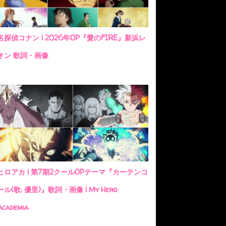
名探偵コナン | 2026年OP『愛のFIRE』新浜レ
オン 歌詞・画像
ヒロアカ | 第7期2クールOPテーマ『カーテンコ
ール(歌: 優里)』歌詞・画像 | My Hero
Academia