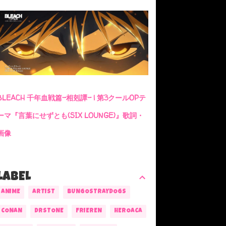
BLEACH 千年血戦篇-相剋譚- | 第3クールOPテ
ーマ『言葉にせずとも(SIX LOUNGE)』歌詞・
画像
LABEL
ANIME
ARTIST
BUNGOSTRAYDOGS
CONAN
DRSTONE
FRIEREN
HEROACA