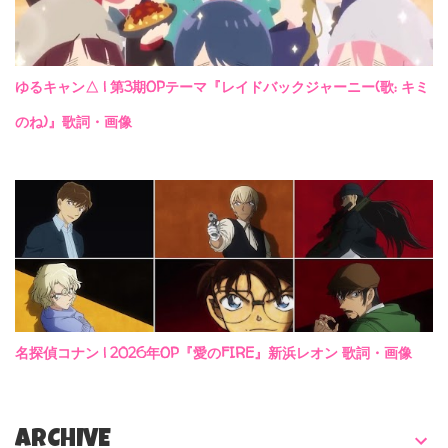
ゆるキャン△ | 第3期OPテーマ『レイドバックジャーニー(歌: キミ
のね)』歌詞・画像
名探偵コナン | 2026年OP『愛のFIRE』新浜レオン 歌詞・画像
ARCHIVE