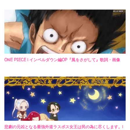
ONE PIECE | インペルダウン編OP『風をさがして』歌詞・画像
悲劇の元凶となる最強外道ラスボス女王は民の為に尽くします。|