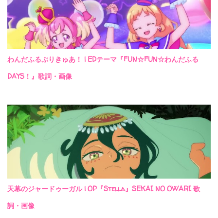
わんだふるぷりきゅあ！ | EDテーマ『FUN☆FUN☆わんだふる
DAYS！』歌詞・画像
天幕のジャードゥーガル | OP『Stella』SEKAI NO OWARI 歌
詞・画像