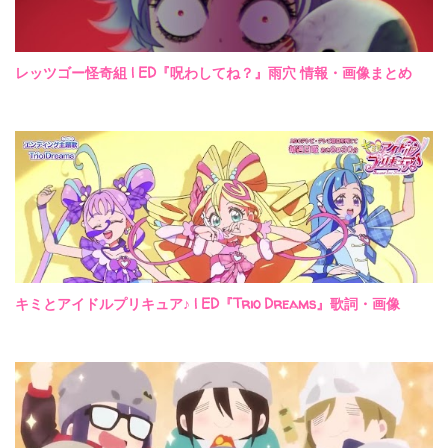
レッツゴー怪奇組 | ED『呪わしてね？』雨穴 情報・画像まとめ
キミとアイドルプリキュア♪ | ED『Trio Dreams』歌詞・画像