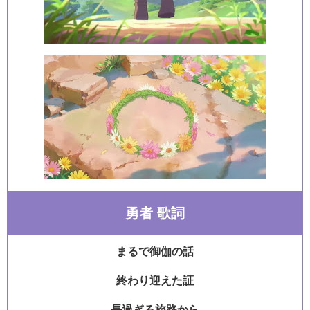
勇者 歌詞
まるで御伽の話
終わり迎えた証
長過ぎる旅路から