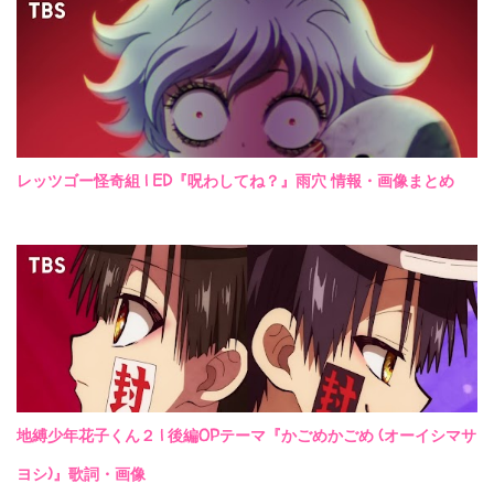
レッツゴー怪奇組 | ED『呪わしてね？』雨穴 情報・画像まとめ
地縛少年花子くん２ | 後編OPテーマ『かごめかごめ (オーイシマサ
ヨシ)』歌詞・画像