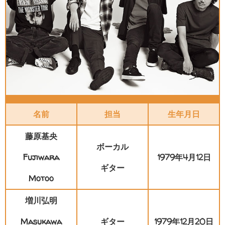
名前
担当
生年月日
藤原基央
ボーカル
Fujiwara
1979年4月12日
ギター
Motoo
増川弘明
Masukawa
ギター
1979年12月20日