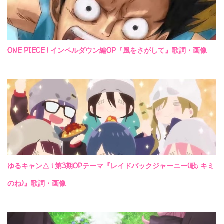
ONE PIECE | インペルダウン編OP『風をさがして』歌詞・画像
ゆるキャン△ | 第3期OPテーマ『レイドバックジャーニー(歌: キミ
のね)』歌詞・画像