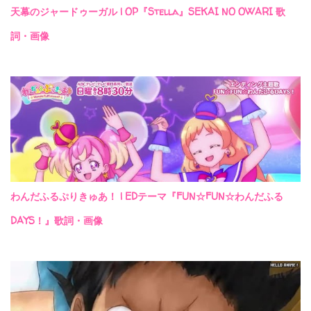
天幕のジャードゥーガル | OP『Stella』SEKAI NO OWARI 歌
詞・画像
わんだふるぷりきゅあ！ | EDテーマ『FUN☆FUN☆わんだふる
DAYS！』歌詞・画像