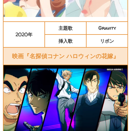
主題歌
Gravity
2020年
挿入歌
リボン
映画『名探偵コナン ハロウィンの花嫁』