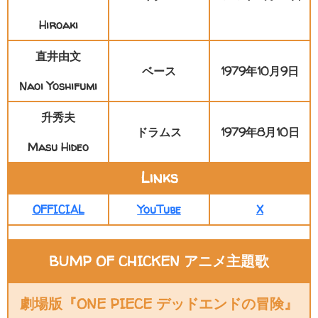
Hiroaki
直井由文
ベース
1979年10月9日
Naoi Yoshifumi
升秀夫
ドラムス
1979年8月10日
Masu Hideo
Links
OFFICIAL
YouTube
X
BUMP OF CHICKEN アニメ主題歌
劇場版『ONE PIECE デッドエンドの冒険』