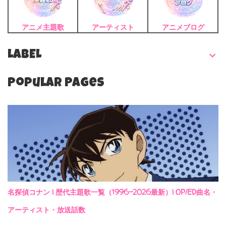
アニメ主題歌
アーティスト
アニメブログ
LABEL
Popular Pages
名探偵コナン | 歴代主題歌一覧（1996-2026最新）| OP/ED曲名・
アーティスト・放送話数