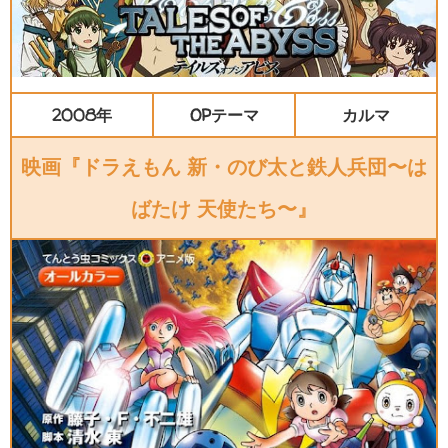
2008年
OPテーマ
カルマ
映画『ドラえもん 新・のび太と鉄人兵団〜は
ばたけ 天使たち〜』