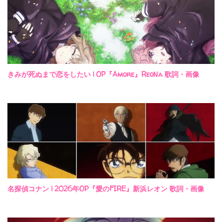
きみが死ぬまで恋をしたい | OP『Amore』ReoNa 歌詞・画像
名探偵コナン | 2026年OP『愛のFIRE』新浜レオン 歌詞・画像