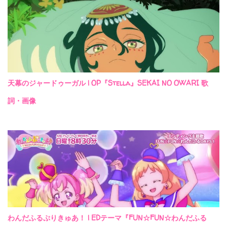
天幕のジャードゥーガル | OP『Stella』SEKAI NO OWARI 歌
詞・画像
わんだふるぷりきゅあ！ | EDテーマ『FUN☆FUN☆わんだふる