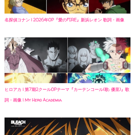
名探偵コナン | 2026年OP『愛のFIRE』新浜レオン 歌詞・画像
ヒロアカ | 第7期2クールOPテーマ『カーテンコール(歌: 優里)』歌
詞・画像 | My Hero Academia