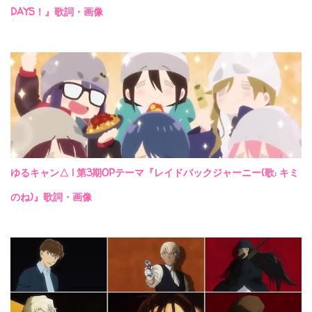
DAYS！』歌詞・画像
ゆるキャン△ | 第3期OPテーマ『レイドバックジャーニー(歌: キミ
のね)』歌詞・画像