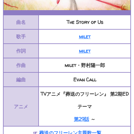
曲名
The Story of Us
歌手
milet
作詞
milet
作曲
milet・野村陽一郎
編曲
Evan Call
TVアニメ『葬送のフリーレン』 第2期ED
アニメ
テーマ
第29話
～
☞
葬送のフリーレン主題歌一覧