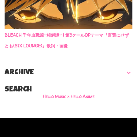
BLEACH 千年血戦篇-相剋譚- | 第3クールOPテーマ『言葉にせず
とも(SIX LOUNGE)』歌詞・画像
ARCHIVE
SEARCH
Hello Music × Hello Anime
Powered by Blogger