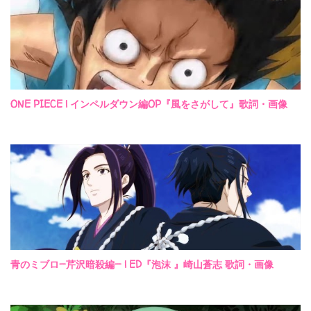
ONE PIECE | インペルダウン編OP『風をさがして』歌詞・画像
青のミブロ—芹沢暗殺編— | ED『泡沫 』崎山蒼志 歌詞・画像