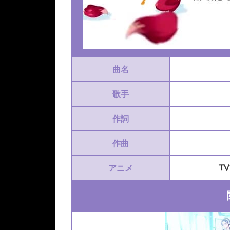
曲名
歌手
作詞
作曲
アニメ
T