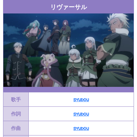
リヴァーサル
歌手
syudou
作詞
syudou
作曲
syudou