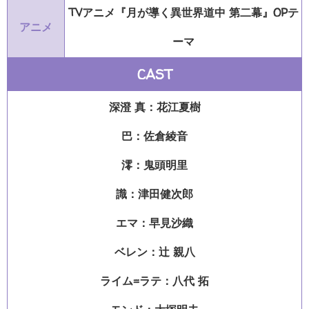
TVアニメ『月が導く異世界道中 第二幕』OPテ
アニメ
ーマ
CAST
深澄 真：花江夏樹
巴：佐倉綾音
澪：鬼頭明里
識：津田健次郎
エマ：早見沙織
ベレン：辻 親八
ライム=ラテ：八代 拓