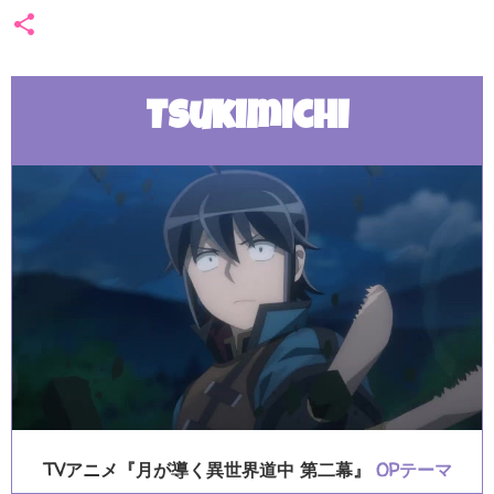
Tsukimichi
TVアニメ『月が導く異世界道中 第二幕』
OPテーマ