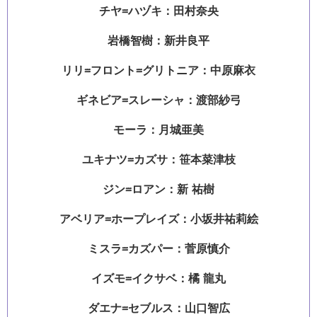
チヤ=ハヅキ：田村奈央
岩橋智樹：新井良平
リリ=フロント=グリトニア：中原麻衣
ギネビア=スレーシャ：渡部紗弓
モーラ：月城亜美
ユキナツ=カズサ：笹本菜津枝
ジン=ロアン：新 祐樹
アベリア=ホープレイズ：小坂井祐莉絵
ミスラ=カズパー：菅原慎介
イズモ=イクサベ：橘 龍丸
ダエナ=セブルス：山口智広