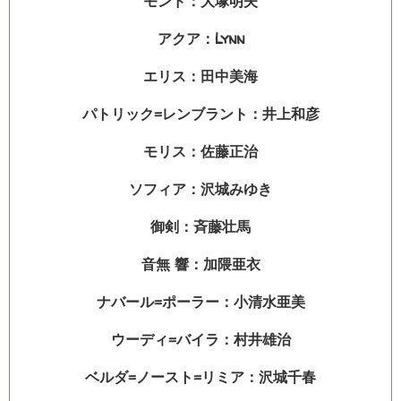
モンド：大塚明夫
アクア：Lynn
エリス：田中美海
パトリック=レンブラント：井上和彦
モリス：佐藤正治
ソフィア：沢城みゆき
御剣：斉藤壮馬
音無 響：加隈亜衣
ナバール=ポーラー：小清水亜美
ウーディ=バイラ：村井雄治
ベルダ=ノースト=リミア：沢城千春