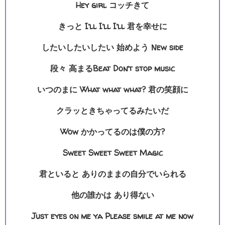
Hey girl コッチきて
きっと I’ll I’ll I’ll 君を幸せに
したいしたいしたい 始めよう New side
段々 高まるBeat Don’t stop music
いつのまに What what what? 君の笑顔に
クラッときちゃってるみたいだ
Wow かかってるのは僕の方?
Sweet Sweet Sweet Magic
君といると ありのままの自分でいられる
他の誰かは あり得ない
Just eyes on me ya Please smile at me now