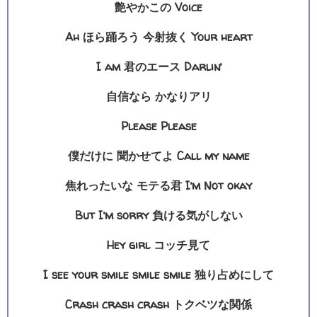
艶やかこの Voice
Ah ほら踊ろう 今射抜く Your heart
I am 君のエース Darlin’
自信なら かなりアリ
Please Please
僕だけに 聞かせてよ Call my name
焦れったいな モテる君 I’m Not okay
But I’m sorry 負ける気がしない
Hey girl コッチ見て
I see your smile smile smile 独り占めにして
Crash crash crash トクベツな関係