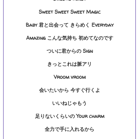
Sweet Sweet Sweet Magic
Baby 君と出会って きらめく Everyday
Amazing こんな気持ち 初めてなのです
ついに君からの Sign
きっとこれは脈アリ
Vroom vroom
会いたいから 今すぐ行くよ
いいねじゃもう
足りないくらいの Your charm
全力で手に入れるから