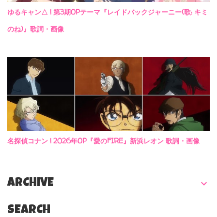
ゆるキャン△ | 第3期OPテーマ『レイドバックジャーニー(歌: キミ
のね)』歌詞・画像
名探偵コナン | 2026年OP『愛のFIRE』新浜レオン 歌詞・画像
ARCHIVE
SEARCH