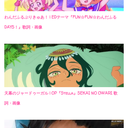
わんだふるぷりきゅあ！ | EDテーマ『FUN☆FUN☆わんだふる
DAYS！』歌詞・画像
天幕のジャードゥーガル | OP『Stella』SEKAI NO OWARI 歌
詞・画像