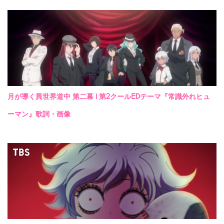
月が導く異世界道中 第二幕 | 第2クールEDテーマ『常識外れヒュ
ーマン』歌詞・画像