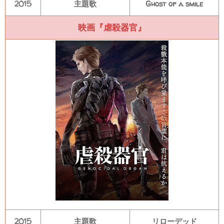
2015
主題歌
Ghost of a smile
映画『虐殺器官』
2015
主題歌
リローデッド