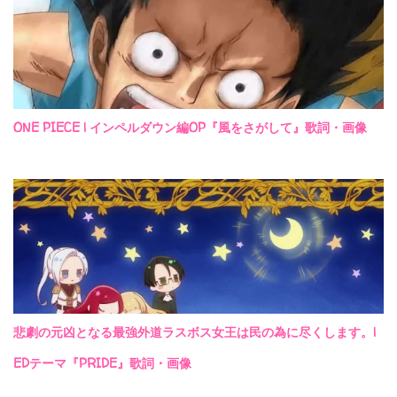
ONE PIECE | インペルダウン編OP『風をさがして』歌詞・画像
悲劇の元凶となる最強外道ラスボス女王は民の為に尽くします。|
EDテーマ『PRIDE』歌詞・画像