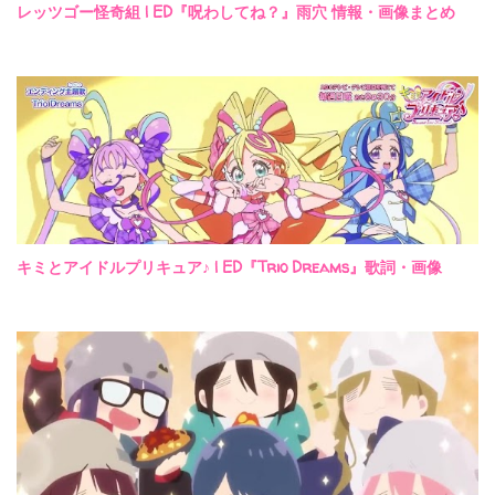
レッツゴー怪奇組 | ED『呪わしてね？』雨穴 情報・画像まとめ
キミとアイドルプリキュア♪ | ED『Trio Dreams』歌詞・画像