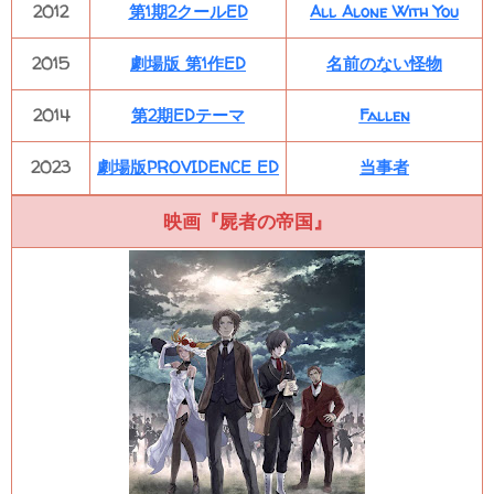
2012
第1期2クールED
All Alone With You
2015
劇場版 第1作ED
名前のない怪物
2014
第2期EDテーマ
Fallen
2023
劇場版PROVIDENCE ED
当事者
映画『屍者の帝国』