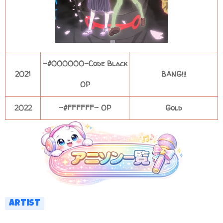
-#000000-Code Black
2021
BANG!!!
OP
2022
-#FFFFFF- OP
Gold
ARTIST