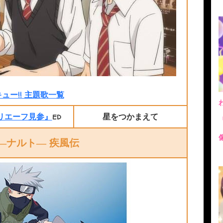
ュー!! 主題歌一覧
『リエーフ見参』
星をつかまえて
ED
O―ナルト― 疾風伝