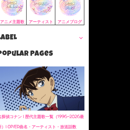
アニメ主題歌
アーティスト
アニメブログ
LABEL
Popular Pages
名探偵コナン | 歴代主題歌一覧（1996-2026最
新）| OP/ED曲名・アーティスト・放送話数