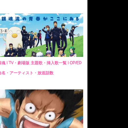
銀魂 | TV・劇場版 主題歌・挿入歌一覧 | OP/ED
曲名・アーティスト・放送話数