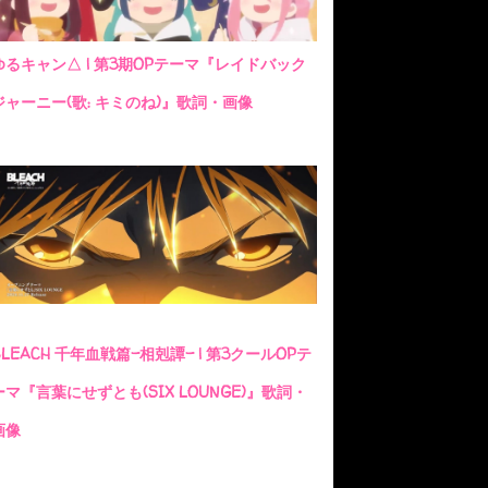
ゆるキャン△ | 第3期OPテーマ『レイドバック
ジャーニー(歌: キミのね)』歌詞・画像
BLEACH 千年血戦篇-相剋譚- | 第3クールOPテ
ーマ『言葉にせずとも(SIX LOUNGE)』歌詞・
画像