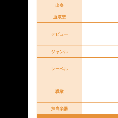
出身
血液型
デビュー
ジャンル
レーベル
職業
担当楽器