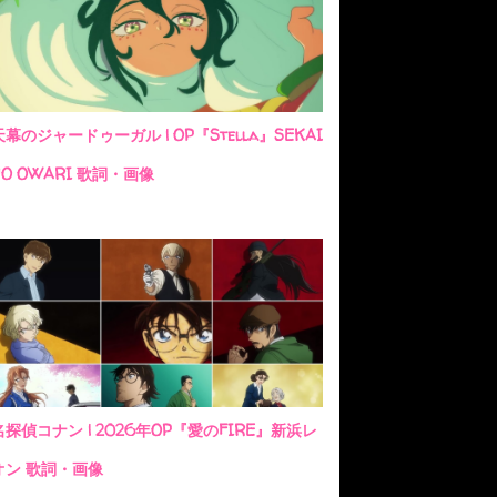
天幕のジャードゥーガル | OP『Stella』SEKAI
NO OWARI 歌詞・画像
名探偵コナン | 2026年OP『愛のFIRE』新浜レ
オン 歌詞・画像