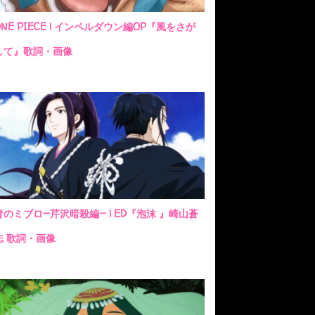
ONE PIECE | インペルダウン編OP『風をさが
して』歌詞・画像
青のミブロ—芹沢暗殺編— | ED『泡沫 』崎山蒼
志 歌詞・画像