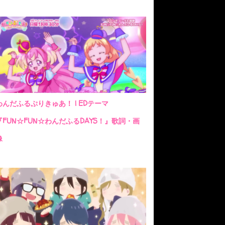
わんだふるぷりきゅあ！ | EDテーマ
『FUN☆FUN☆わんだふるDAYS！』歌詞・画
像