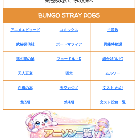
未だ読めない、その文末へ
BUNGO STRAY DOGS
アニメエピソード
コミックス
主題歌
武装探偵社
ポートマフィア
異能特務課
死の家の鼠
フョードル・D
組合(ギルド)
天人五衰
猟犬
ムルソー
白紙の本
天空カジノ
文スト わん!
第3期
第4期
文スト投稿一覧