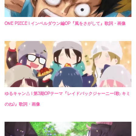
ONE PIECE | インペルダウン編OP『風をさがして』歌詞・画像
ゆるキャン△ | 第3期OPテーマ『レイドバックジャーニー(歌: キミ
のね)』歌詞・画像