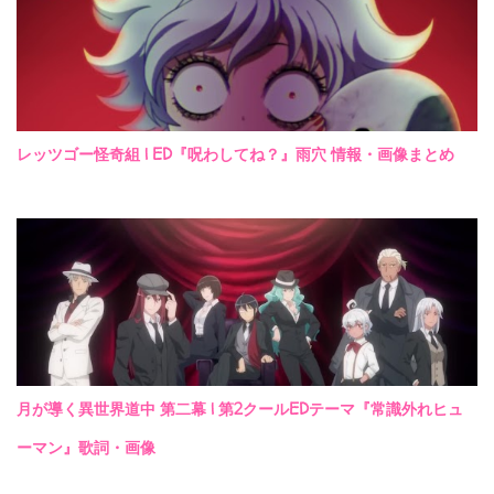
レッツゴー怪奇組 | ED『呪わしてね？』雨穴 情報・画像まとめ
月が導く異世界道中 第二幕 | 第2クールEDテーマ『常識外れヒュ
ーマン』歌詞・画像