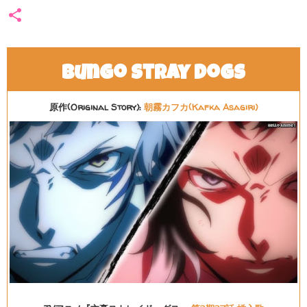
Bungo Stray Dogs
原作(Original Story):
朝霧カフカ(Kafka Asagiri)