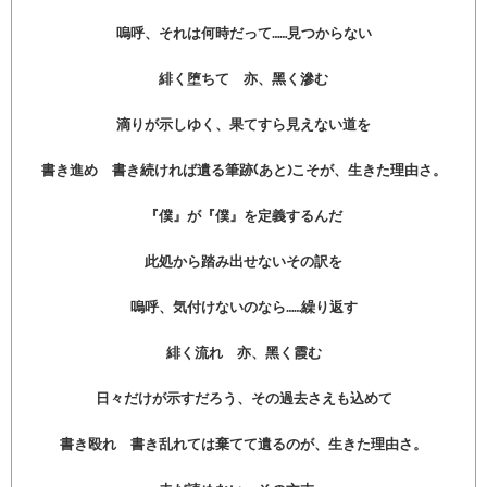
嗚呼、それは何時だって……見つからない
緋く堕ちて 亦、黑く滲む
滴りが示しゆく、果てすら見えない道を
書き進め 書き続ければ遺る筆跡(あと)こそが、生きた理由さ。
『僕』が『僕』を定義するんだ
此処から踏み出せないその訳を
嗚呼、気付けないのなら……繰り返す
緋く流れ 亦、黑く霞む
日々だけが示すだろう、その過去さえも込めて
書き殴れ 書き乱れては棄てて遺るのが、生きた理由さ。