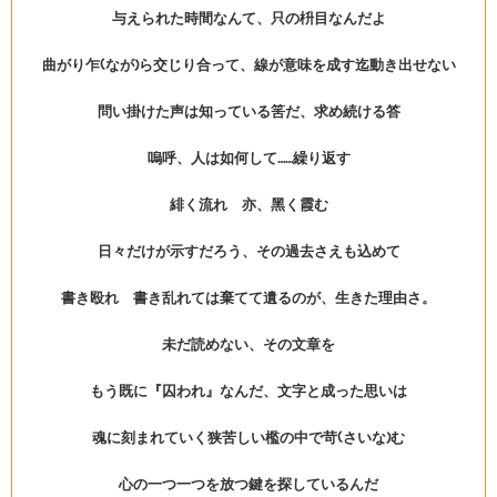
与えられた時間なんて、只の枡目なんだよ
曲がり乍(なが)ら交じり合って、線が意味を成す迄動き出せない
問い掛けた声は知っている筈だ、求め続ける答
嗚呼、人は如何して……繰り返す
緋く流れ 亦、黑く霞む
日々だけが示すだろう、その過去さえも込めて
書き殴れ 書き乱れては棄てて遺るのが、生きた理由さ。
未だ読めない、その文章を
もう既に『囚われ』なんだ、文字と成った思いは
魂に刻まれていく狭苦しい檻の中で苛(さいな)む
心の一つ一つを放つ鍵を探しているんだ