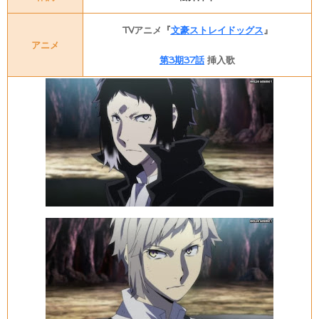
TVアニメ『
文豪ストレイドッグス
』
アニメ
第3期37話
挿入歌