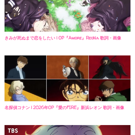
きみが死ぬまで恋をしたい | OP『Amore』ReoNa 歌詞・画像
名探偵コナン | 2026年OP『愛のFIRE』新浜レオン 歌詞・画像