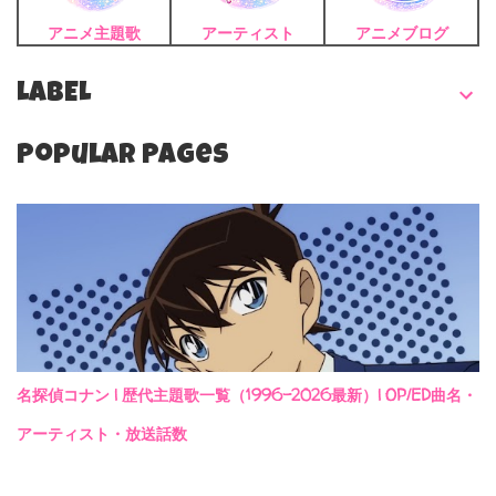
アニメ主題歌
アーティスト
アニメブログ
LABEL
Popular Pages
名探偵コナン | 歴代主題歌一覧（1996-2026最新）| OP/ED曲名・
アーティスト・放送話数