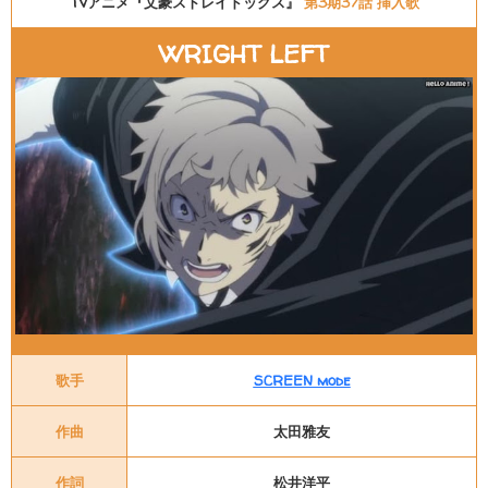
TVアニメ『文豪ストレイドッグス』
第3期37話 挿入歌
WRIGHT LEFT
歌手
SCREEN mode
作曲
太田雅友
作詞
松井洋平