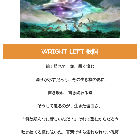
WRIGHT LEFT 歌詞
緋く堕ちて 亦、黑く滲む
滴りが示すだろう、その生き様の侭に
書き殴れ 書き終わる迄
そうして遺るのが、生きた理由さ。
「何故斯んなに苦しいんだ？」それは望むからだろう
吐き捨てる様に呟いた、言葉ですら逃れられない呪縛