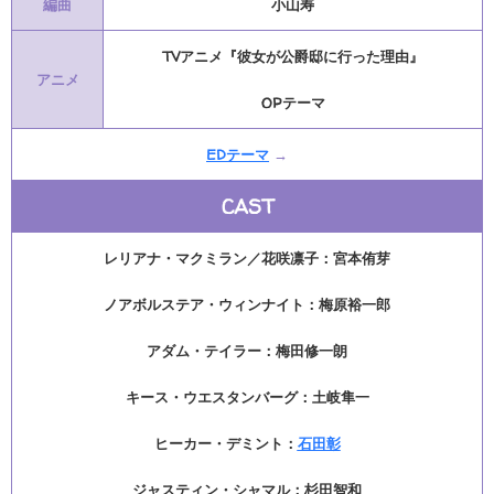
編曲
小山寿
TVアニメ『彼女が公爵邸に行った理由』
アニメ
OPテーマ
EDテーマ
→
CAST
レリアナ・マクミラン／花咲凛子：宮本侑芽
ノアボルステア・ウィンナイト：梅原裕一郎
アダム・テイラー：梅田修一朗
キース・ウエスタンバーグ：土岐隼一
ヒーカー・デミント：
石田彰
ジャスティン・シャマル：杉田智和