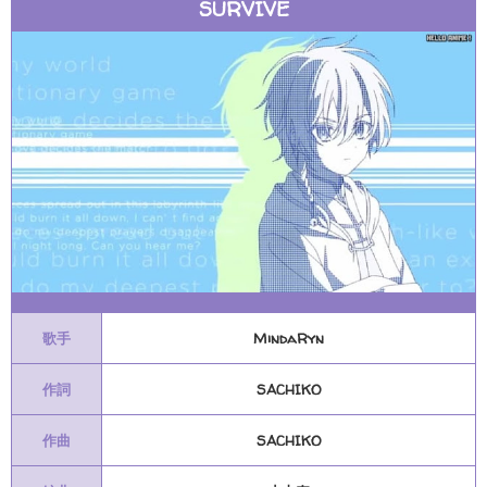
SURVIVE
歌手
MindaRyn
作詞
SACHIKO
作曲
SACHIKO