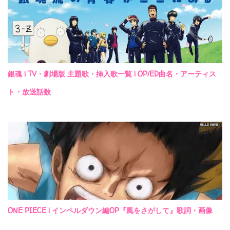
銀魂 | TV・劇場版 主題歌・挿入歌一覧 | OP/ED曲名・アーティス
ト・放送話数
ONE PIECE | インペルダウン編OP『風をさがして』歌詞・画像