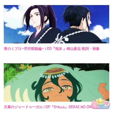
青のミブロ—芹沢暗殺編— | ED『泡沫 』崎山蒼志 歌詞・画像
Hello Music
天幕のジャードゥーガル | OP『Stella』SEKAI NO OWARI 歌