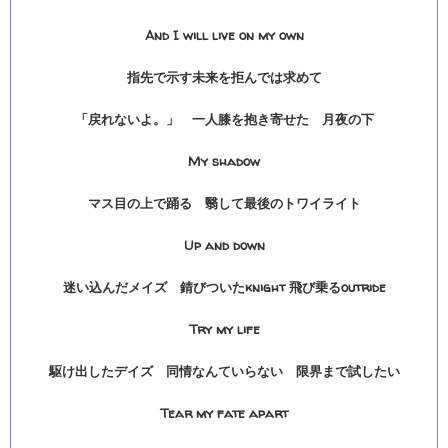
And I will live on my own
指先で示す未来を拒んでは求めて
「戻れないよ。」 一人膝を抱き寄せた 月夜の下
My shadow
マス目の上で踊る 翳して最後のトワイライト
Up and down
迷い込んだメイズ 錆びついたknight 飛び乗るoutride
Try my life
駆け出したデイズ 同情なんていらない 限界まで試したい
Tear my fate apart