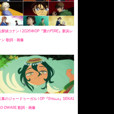
名探偵コナン | 2026年OP『愛のFIRE』新浜レ
オン 歌詞・画像
天幕のジャードゥーガル | OP『Stella』SEKAI
NO OWARI 歌詞・画像