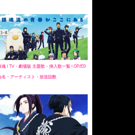
銀魂 | TV・劇場版 主題歌・挿入歌一覧 | OP/ED
曲名・アーティスト・放送話数