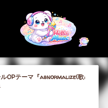
スキップしてメイン コンテンツに移動
ールOPテーマ『abnormalize(歌:
像