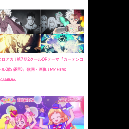
ヒロアカ | 第7期2クールOPテーマ『カーテンコ
ール(歌: 優里)』歌詞・画像 | My Hero
cademia