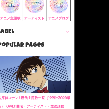
アニメ主題歌
アーティスト
アニメブログ
LABEL
Popular Pages
名探偵コナン | 歴代主題歌一覧（1996-2026最
新）| OP/ED曲名・アーティスト・放送話数