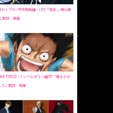
青のミブロ—芹沢暗殺編— | ED『泡沫 』崎山蒼
志 歌詞・画像
ONE PIECE | インペルダウン編OP『風をさが
して』歌詞・画像