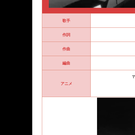
歌手
作詞
作曲
編曲
アニメ