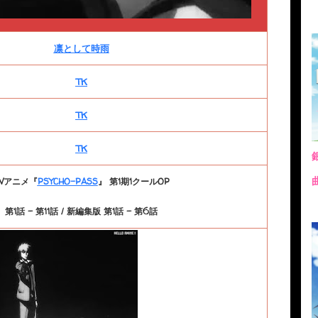
凛として時雨
TK
TK
TK
TVアニメ『
PSYCHO-PASS
』 第1期1クールOP
第1話 - 第11話 / 新編集版 第1話 - 第6話