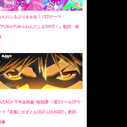
わんだふるぷりきゅあ！ | EDテーマ
『FUN☆FUN☆わんだふるDAYS！』歌詞・画
像
BLEACH 千年血戦篇-相剋譚- | 第3クールOPテ
ーマ『言葉にせずとも(SIX LOUNGE)』歌詞・
画像