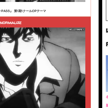
-PASS』 第1期1クールOPテーマ
normalize