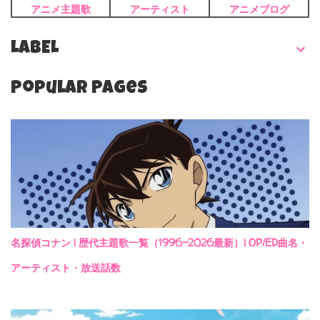
アニメ主題歌
アーティスト
アニメブログ
LABEL
Popular Pages
名探偵コナン | 歴代主題歌一覧（1996-2026最新）| OP/ED曲名・
アーティスト・放送話数