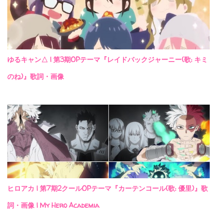
ゆるキャン△ | 第3期OPテーマ『レイドバックジャーニー(歌: キミ
のね)』歌詞・画像
ヒロアカ | 第7期2クールOPテーマ『カーテンコール(歌: 優里)』歌
詞・画像 | My Hero Academia