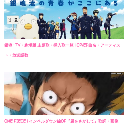
銀魂 | TV・劇場版 主題歌・挿入歌一覧 | OP/ED曲名・アーティス
ト・放送話数
ONE PIECE | インペルダウン編OP『風をさがして』歌詞・画像