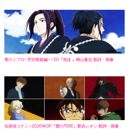
青のミブロ—芹沢暗殺編— | ED『泡沫 』崎山蒼志 歌詞・画像
名探偵コナン | 2026年OP『愛のFIRE』新浜レオン 歌詞・画像