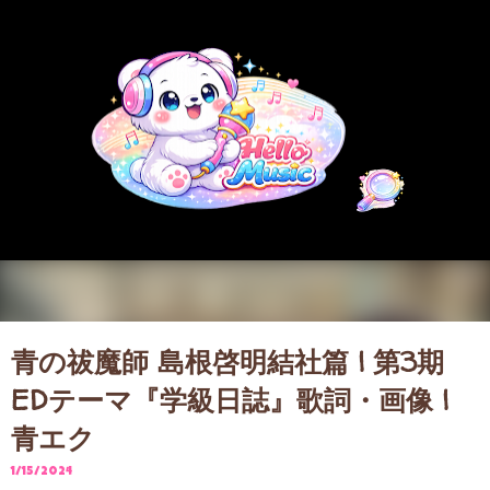
スキップしてメイン コンテンツに移動
青の祓魔師 島根啓明結社篇 | 第3期
EDテーマ『学級日誌』歌詞・画像 |
青エク
1/15/2024