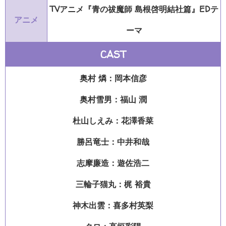
TVアニメ『青の祓魔師 島根啓明結社篇』EDテ
アニメ
ーマ
CAST
奥村 燐：岡本信彦
奥村雪男：福山 潤
杜山しえみ：花澤香菜
勝呂竜士：中井和哉
志摩廉造：遊佐浩二
三輪子猫丸：梶 裕貴
神木出雲：喜多村英梨