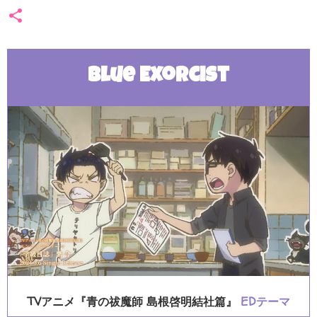
Blue Exorcist
TVアニメ『青の祓魔師 島根啓明結社篇』
EDテーマ