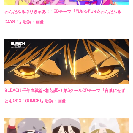
わんだふるぷりきゅあ！ | EDテーマ『FUN☆FUN☆わんだふる
DAYS！』歌詞・画像
BLEACH 千年血戦篇-相剋譚- | 第3クールOPテーマ『言葉にせず
とも(SIX LOUNGE)』歌詞・画像