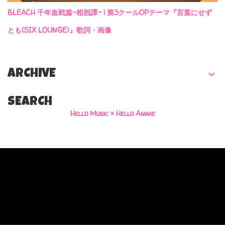
BLEACH 千年血戦篇-相剋譚- | 第3クールOPテーマ『言葉にせず
とも(SIX LOUNGE)』歌詞・画像
ARCHIVE
SEARCH
Hello Music × Hello Anime
Powered by Blogger