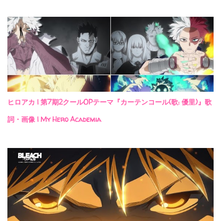
ヒロアカ | 第7期2クールOPテーマ『カーテンコール(歌: 優里)』歌
詞・画像 | My Hero Academia