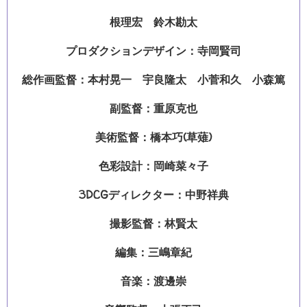
根理宏 鈴木勘太
プロダクションデザイン：寺岡賢司
総作画監督：本村晃一 宇良隆太 小菅和久 小森篤
副監督：重原克也
美術監督：橋本巧(草薙)
色彩設計：岡崎菜々子
3DCGディレクター：中野祥典
撮影監督：林賢太
編集：三嶋章紀
音楽：渡邊崇