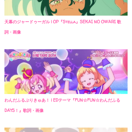
天幕のジャードゥーガル | OP『Stella』SEKAI NO OWARI 歌
詞・画像
わんだふるぷりきゅあ！ | EDテーマ『FUN☆FUN☆わんだふる
DAYS！』歌詞・画像