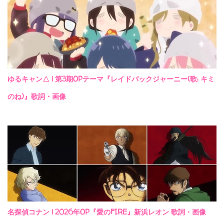
ゆるキャン△ | 第3期OPテーマ『レイドバックジャーニー(歌: キミ
のね)』歌詞・画像
名探偵コナン | 2026年OP『愛のFIRE』新浜レオン 歌詞・画像