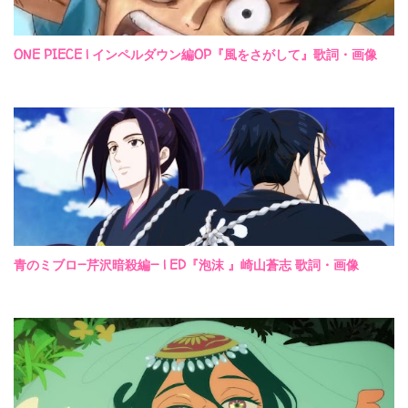
ONE PIECE | インペルダウン編OP『風をさがして』歌詞・画像
青のミブロ—芹沢暗殺編— | ED『泡沫 』崎山蒼志 歌詞・画像