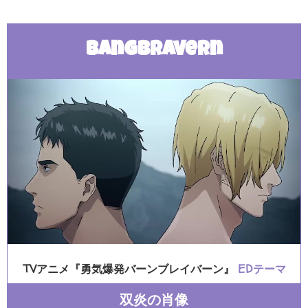
Bangbravern
TVアニメ『勇気爆発バーンブレイバーン』
EDテーマ
双炎の肖像