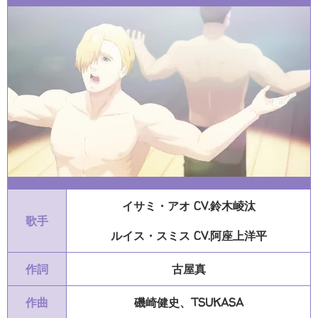
イサミ・アオ CV.鈴木崚汰
歌手
ルイス・スミス CV.阿座上洋平
作詞
古屋真
作曲
磯崎健史、TSUKASA