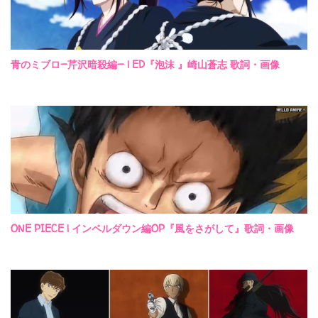
青のミブロ—芹沢暗殺編— | ED『泡沫 』崎山蒼志 歌詞・画像
ONE PIECE | インペルダウン編OP『風をさがして』歌詞・画像