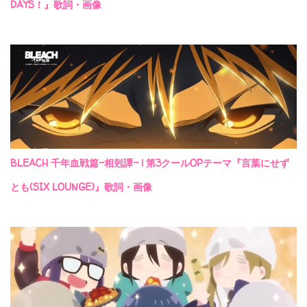
DAYS！』歌詞・画像
BLEACH 千年血戦篇-相剋譚- | 第3クールOPテーマ『言葉にせず
とも(SIX LOUNGE)』歌詞・画像