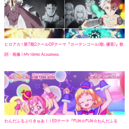
ヒロアカ | 第7期2クールOPテーマ『カーテンコール(歌: 優里)』歌
詞・画像 | My Hero Academia
わんだふるぷりきゅあ！ | EDテーマ『FUN☆FUN☆わんだふる