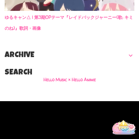
ゆるキャン△ | 第3期OPテーマ『レイドバックジャーニー(歌: キミ
のね)』歌詞・画像
ARCHIVE
SEARCH
Hello Music × Hello Anime
Powered by Blogger
Hello Music