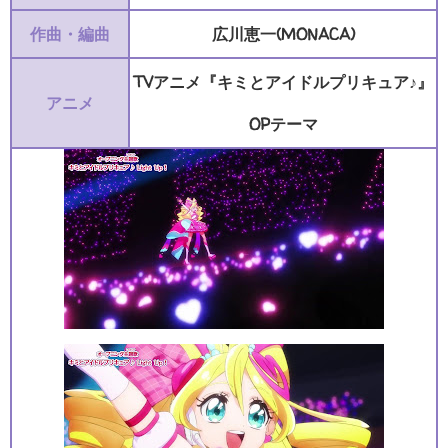
作曲・編曲
広川恵一(MONACA)
TVアニメ『キミとアイドルプリキュア♪』
アニメ
OPテーマ