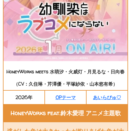
HoneyWorks meets 水萌汐・火威灯・月見るな・日向春
（CV：久住琳・芹澤優・平塚紗依・山本悠有希）
2026年
OPテーマ
あいらびゅ♡
HoneyWorks feat.鈴木愛理 アニメ主題歌