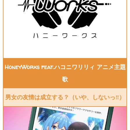
HoneyWorks feat.ハコニワリリィ アニメ主題
歌
男女の友情は成立する？（いや、しないっ‼）