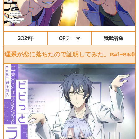
2021年
OPテーマ
我武者羅
理系が恋に落ちたので証明してみた。r=1-sinθ