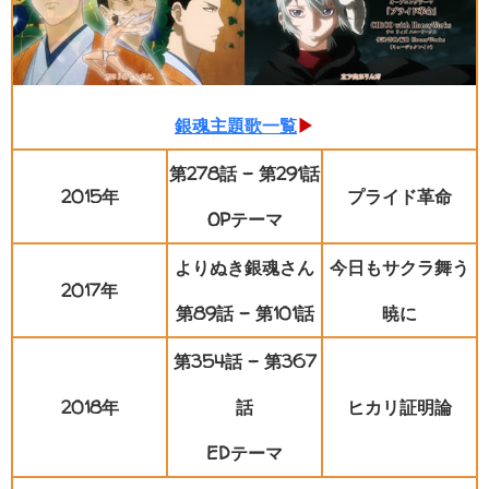
銀魂主題歌一覧
▶
第278話 - 第291話
2015年
プライド革命
OPテーマ
よりぬき銀魂さん
今日もサクラ舞う
2017年
第89話 - 第101話
暁に
第354話 - 第367
2018年
話
ヒカリ証明論
EDテーマ