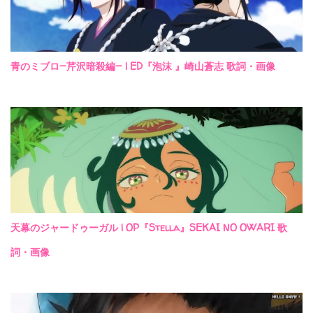
青のミブロ—芹沢暗殺編— | ED『泡沫 』崎山蒼志 歌詞・画像
天幕のジャードゥーガル | OP『Stella』SEKAI NO OWARI 歌
詞・画像