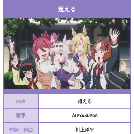
超える
曲名
超える
歌手
Alexandros
作詞・作曲
川上洋平