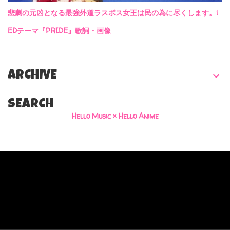
悲劇の元凶となる最強外道ラスボス女王は民の為に尽くします。|
EDテーマ『PRIDE』歌詞・画像
ARCHIVE
SEARCH
Hello Music × Hello Anime
Powered by Blogger