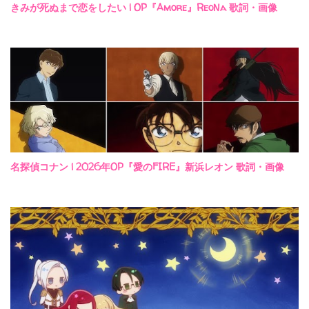
きみが死ぬまで恋をしたい | OP『Amore』ReoNa 歌詞・画像
名探偵コナン | 2026年OP『愛のFIRE』新浜レオン 歌詞・画像