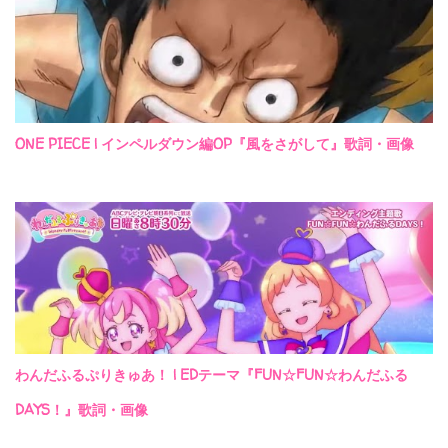
ONE PIECE | インペルダウン編OP『風をさがして』歌詞・画像
わんだふるぷりきゅあ！ | EDテーマ『FUN☆FUN☆わんだふる
DAYS！』歌詞・画像