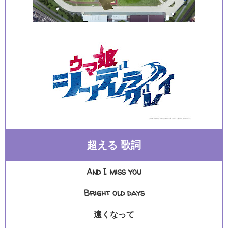
超える 歌詞
And I miss you
Bright old days
遠くなって