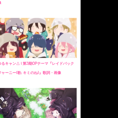
像
ゆるキャン△ | 第3期OPテーマ『レイドバック
ジャーニー(歌: キミのね)』歌詞・画像