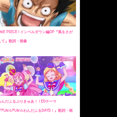
ONE PIECE | インペルダウン編OP『風をさが
して』歌詞・画像
わんだふるぷりきゅあ！ | EDテーマ
『FUN☆FUN☆わんだふるDAYS！』歌詞・画