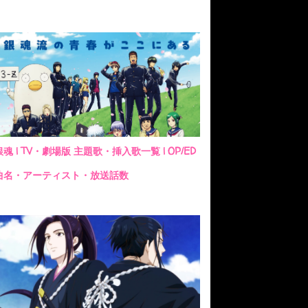
銀魂 | TV・劇場版 主題歌・挿入歌一覧 | OP/ED
曲名・アーティスト・放送話数