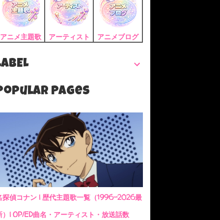
アニメ主題歌
アーティスト
アニメブログ
LABEL
Popular Pages
名探偵コナン | 歴代主題歌一覧（1996-2026最
新）| OP/ED曲名・アーティスト・放送話数