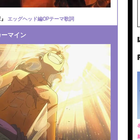
E』
エッグヘッド編OPテーマ歌詞
カーマイン