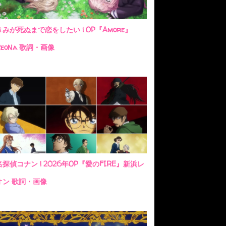
きみが死ぬまで恋をしたい | OP『Amore』
ReoNa 歌詞・画像
名探偵コナン | 2026年OP『愛のFIRE』新浜レ
オン 歌詞・画像