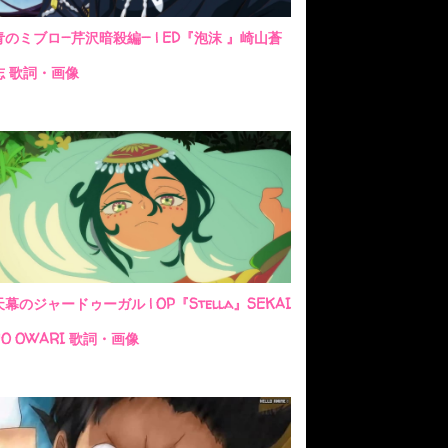
青のミブロ—芹沢暗殺編— | ED『泡沫 』崎山蒼
志 歌詞・画像
天幕のジャードゥーガル | OP『Stella』SEKAI
NO OWARI 歌詞・画像