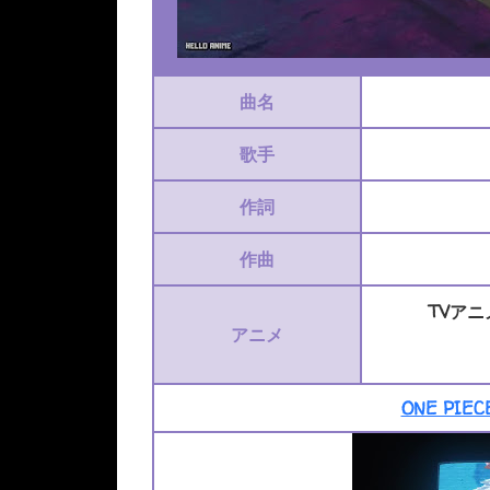
曲名
歌手
作詞
作曲
TVアニ
アニメ
ONE PI