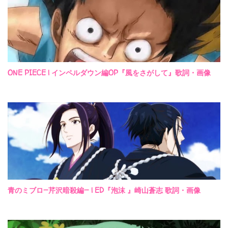
ONE PIECE | インペルダウン編OP『風をさがして』歌詞・画像
青のミブロ—芹沢暗殺編— | ED『泡沫 』崎山蒼志 歌詞・画像