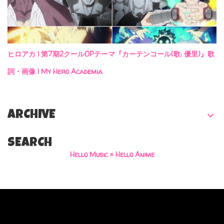
ヒロアカ | 第7期2クールOPテーマ『カーテンコール(歌: 優里)』歌
詞・画像 | My Hero Academia
ARCHIVE
SEARCH
Hello Music × Hello Anime
Powered by Blogger