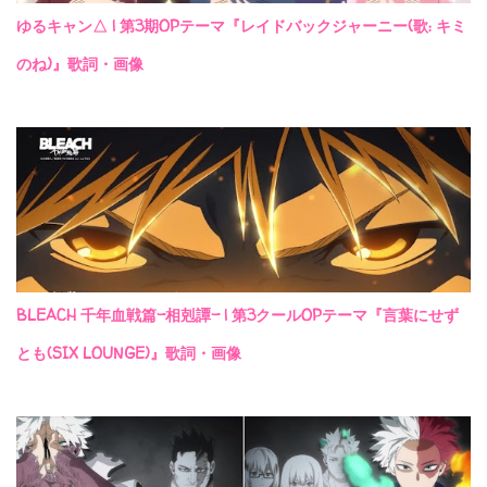
ゆるキャン△ | 第3期OPテーマ『レイドバックジャーニー(歌: キミ
のね)』歌詞・画像
BLEACH 千年血戦篇-相剋譚- | 第3クールOPテーマ『言葉にせず
とも(SIX LOUNGE)』歌詞・画像