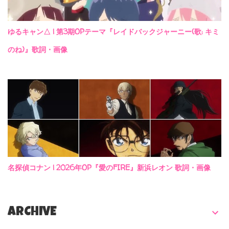
ゆるキャン△ | 第3期OPテーマ『レイドバックジャーニー(歌: キミ
のね)』歌詞・画像
名探偵コナン | 2026年OP『愛のFIRE』新浜レオン 歌詞・画像
ARCHIVE