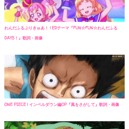
わんだふるぷりきゅあ！ | EDテーマ『FUN☆FUN☆わんだふる
DAYS！』歌詞・画像
ONE PIECE | インペルダウン編OP『風をさがして』歌詞・画像