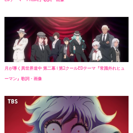
月が導く異世界道中 第二幕 | 第2クールEDテーマ『常識外れヒュ
ーマン』歌詞・画像