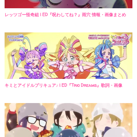
レッツゴー怪奇組 | ED『呪わしてね？』雨穴 情報・画像まとめ
キミとアイドルプリキュア♪ | ED『Trio Dreams』歌詞・画像