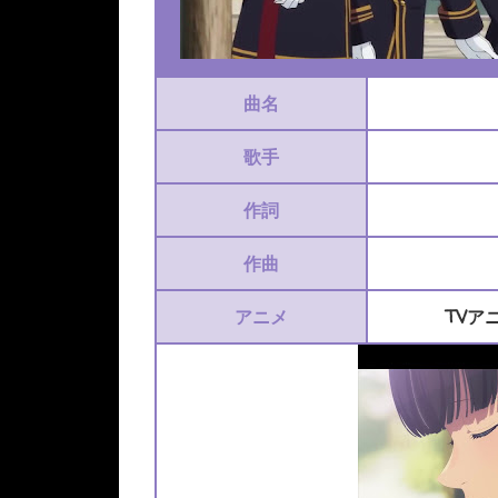
曲名
歌手
作詞
作曲
アニメ
TVア