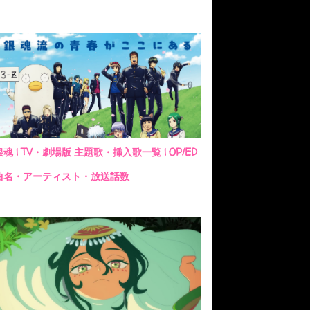
銀魂 | TV・劇場版 主題歌・挿入歌一覧 | OP/ED
曲名・アーティスト・放送話数