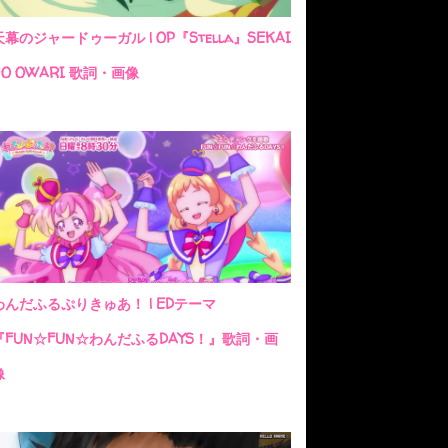
天幕のジャードゥーガル | OP『Stella』SEKAI
NO OWARI 歌詞・画像
わんだふるぷりきゅあ！ | EDテーマ
『FUN☆FUN☆わんだふるDAYS！』歌詞・画
像