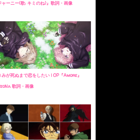
ジャーニー(歌: キミのね)』歌詞・画像
きみが死ぬまで恋をしたい | OP『Amore』
ReoNa 歌詞・画像