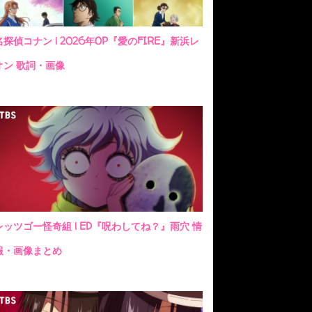
名探偵コナン | 2026年OP『愛のFIRE』新浜レ
オン 歌詞・画像
レッツゴー怪奇組 | ED『呪わしてね？』雨穴 情
報・画像まとめ