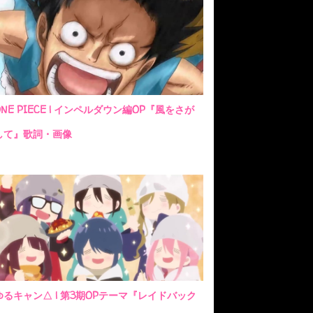
ONE PIECE | インペルダウン編OP『風をさが
して』歌詞・画像
ゆるキャン△ | 第3期OPテーマ『レイドバック