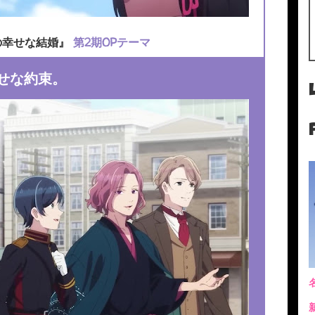
の幸せな結婚』
第2期OPテーマ
せな約束。