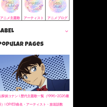
アニメ主題歌
アーティスト
アニメブログ
LABEL
Popular Pages
名探偵コナン | 歴代主題歌一覧（1996-2026最
新）| OP/ED曲名・アーティスト・放送話数