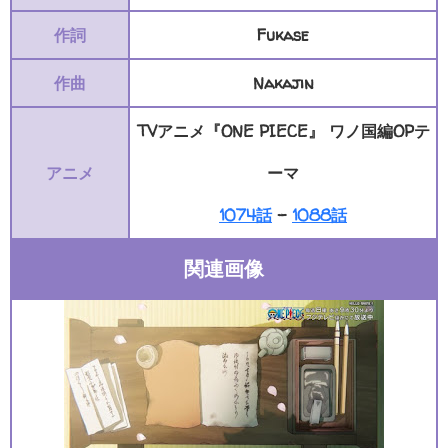
作詞
Fukase
作曲
Nakajin
TVアニメ『ONE PIECE』 ワノ国編OPテ
アニメ
ーマ
1074話
-
1088話
関連画像