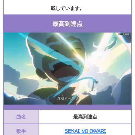
載しています。
最高到達点
曲名
最高到達点
歌手
SEKAI NO OWARI