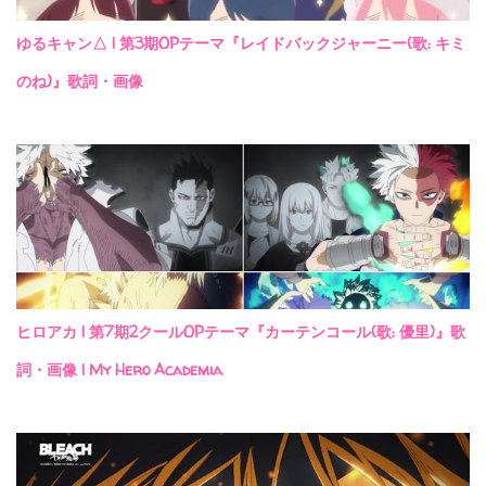
ゆるキャン△ | 第3期OPテーマ『レイドバックジャーニー(歌: キミ
のね)』歌詞・画像
ヒロアカ | 第7期2クールOPテーマ『カーテンコール(歌: 優里)』歌
詞・画像 | My Hero Academia