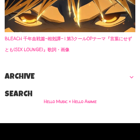
BLEACH 千年血戦篇-相剋譚- | 第3クールOPテーマ『言葉にせず
とも(SIX LOUNGE)』歌詞・画像
ARCHIVE
SEARCH
Hello Music × Hello Anime
Powered by Blogger