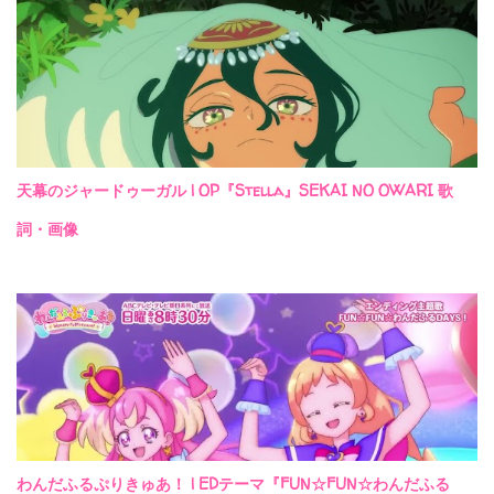
天幕のジャードゥーガル | OP『Stella』SEKAI NO OWARI 歌
詞・画像
わんだふるぷりきゅあ！ | EDテーマ『FUN☆FUN☆わんだふる