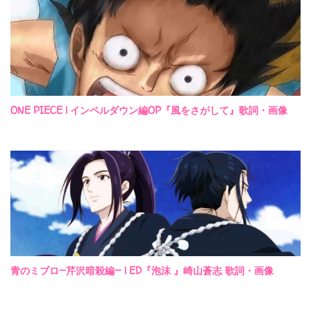
ONE PIECE | インペルダウン編OP『風をさがして』歌詞・画像
青のミブロ—芹沢暗殺編— | ED『泡沫 』崎山蒼志 歌詞・画像