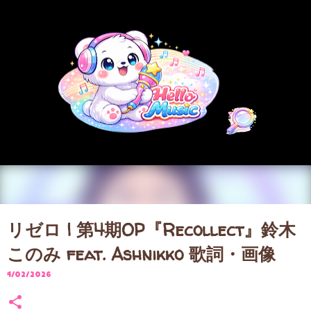
スキップしてメイン コンテンツに移動
リゼロ | 第4期OP『Recollect』鈴木
このみ feat. Ashnikko 歌詞・画像
4/02/2026