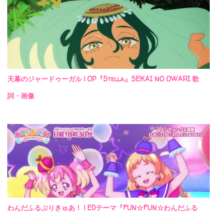
天幕のジャードゥーガル | OP『Stella』SEKAI NO OWARI 歌
詞・画像
わんだふるぷりきゅあ！ | EDテーマ『FUN☆FUN☆わんだふる