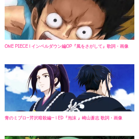
ONE PIECE | インペルダウン編OP『風をさがして』歌詞・画像
青のミブロ—芹沢暗殺編— | ED『泡沫 』崎山蒼志 歌詞・画像