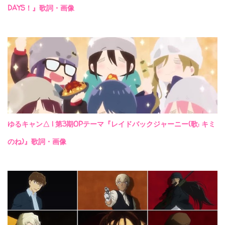
DAYS！』歌詞・画像
ゆるキャン△ | 第3期OPテーマ『レイドバックジャーニー(歌: キミ
のね)』歌詞・画像