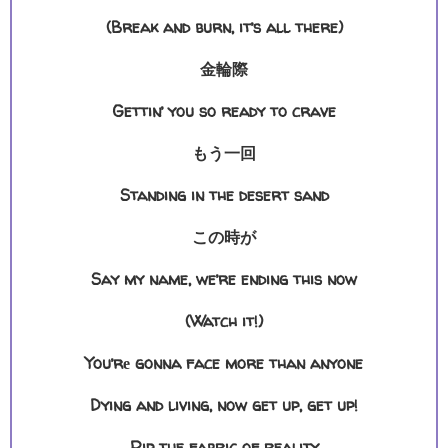
(Break and burn, it’s all there)
金輪際
Gettin’ you so ready to crave
もう一回
Standing in the desert sand
この時が
Say my name, we’re ending this now
(Watch it!)
You’rе gonna face more than anyone
Dying and living, now get up, get up!
Rip the fabric of reality