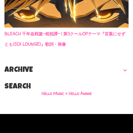
BLEACH 千年血戦篇-相剋譚- | 第3クールOPテーマ『言葉にせず
とも(SIX LOUNGE)』歌詞・画像
ARCHIVE
SEARCH
Hello Music × Hello Anime
Powered by Blogger