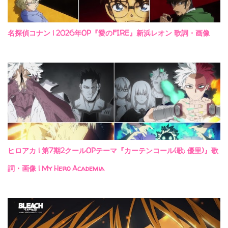
名探偵コナン | 2026年OP『愛のFIRE』新浜レオン 歌詞・画像
ヒロアカ | 第7期2クールOPテーマ『カーテンコール(歌: 優里)』歌
詞・画像 | My Hero Academia