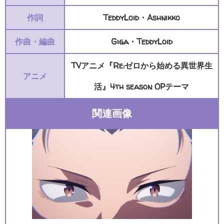
作詞
TeddyLoid・Ashnikko
作曲・編曲
Giga・TeddyLoid
TVアニメ『Re:ゼロから始める異世界生
アニメ
活』4th season OPテーマ
関連画像