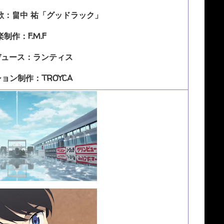
歌：畠中 祐「グッドラック」
制作：F.M.F
デュース：ランティス
ョン制作：TROYCA