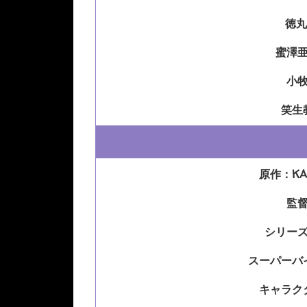
徳丸
蜜澤
小
笑生
原作：KAD
監
シリー
スーパーバ
キャラク