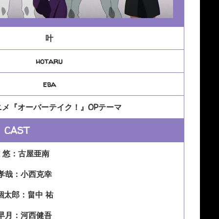
叶
hotaru
eba
ニメ『オーバーテイク！』OPテーマ
CAST
 悠：古屋亜南
孝哉：小西克幸
錮太郎：畠中 祐
早月：河西健吾