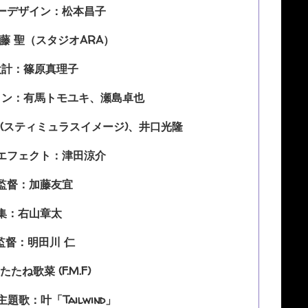
ーデザイン：松本昌子
藤 聖（スタジオARA）
設計：篠原真理子
ョン：有馬トモユキ、瀬島卓也
(スティミュラスイメージ)、井口光隆
エフェクト：津田涼介
監督：加藤友宜
集：右山章太
監督：明田川 仁
たね歌菜 (F.M.F)
題歌：叶「Tailwind」