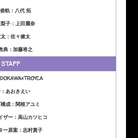
俊軌：八代 拓
亜梨子：上田麗奈
牧太：佐々健太
教典：加藤将之
STAFF
OKAWA×TROYCA
督：あおきえい
ズ構成：関根アユミ
イザー：高山カツヒコ
ター原案：志村貴子