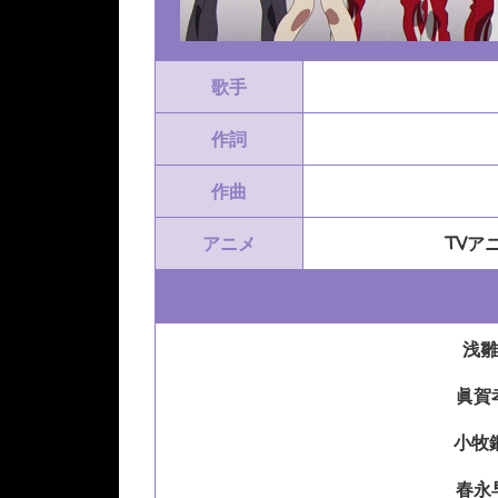
歌手
作詞
作曲
アニメ
TVア
浅雛
眞賀
小牧
春永