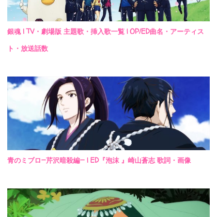
銀魂 | TV・劇場版 主題歌・挿入歌一覧 | OP/ED曲名・アーティス
ト・放送話数
青のミブロ—芹沢暗殺編— | ED『泡沫 』崎山蒼志 歌詞・画像