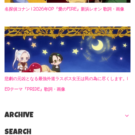
名探偵コナン | 2026年OP『愛のFIRE』新浜レオン 歌詞・画像
悲劇の元凶となる最強外道ラスボス女王は民の為に尽くします。|
EDテーマ『PRIDE』歌詞・画像
ARCHIVE
SEARCH