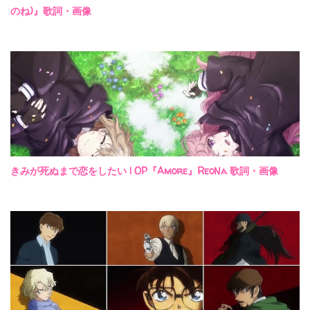
のね)』歌詞・画像
きみが死ぬまで恋をしたい | OP『Amore』ReoNa 歌詞・画像