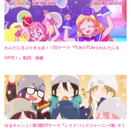
わんだふるぷりきゅあ！ | EDテーマ『FUN☆FUN☆わんだふる
DAYS！』歌詞・画像
ゆるキャン△ | 第3期OPテーマ『レイドバックジャーニー(歌: キミ