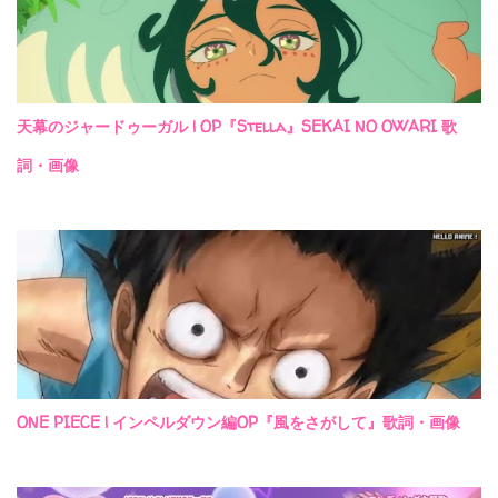
天幕のジャードゥーガル | OP『Stella』SEKAI NO OWARI 歌
詞・画像
ONE PIECE | インペルダウン編OP『風をさがして』歌詞・画像