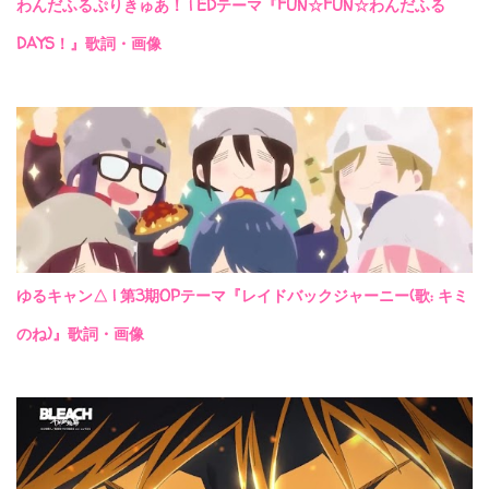
わんだふるぷりきゅあ！ | EDテーマ『FUN☆FUN☆わんだふる
DAYS！』歌詞・画像
ゆるキャン△ | 第3期OPテーマ『レイドバックジャーニー(歌: キミ
のね)』歌詞・画像