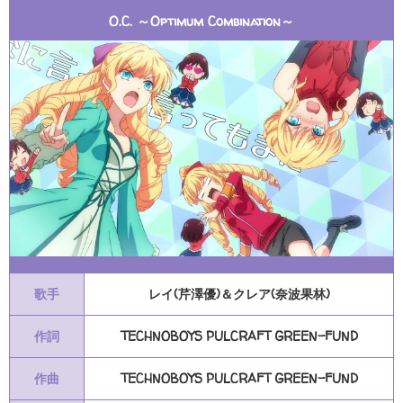
O.C. ～Optimum Combination～
歌手
レイ(芹澤優)＆クレア(奈波果林)
作詞
TECHNOBOYS PULCRAFT GREEN-FUND
作曲
TECHNOBOYS PULCRAFT GREEN-FUND