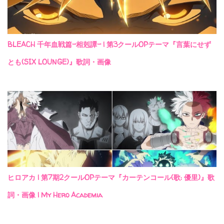
BLEACH 千年血戦篇-相剋譚- | 第3クールOPテーマ『言葉にせず
とも(SIX LOUNGE)』歌詞・画像
ヒロアカ | 第7期2クールOPテーマ『カーテンコール(歌: 優里)』歌
詞・画像 | My Hero Academia