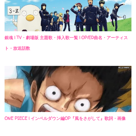
銀魂 | TV・劇場版 主題歌・挿入歌一覧 | OP/ED曲名・アーティス
ト・放送話数
ONE PIECE | インペルダウン編OP『風をさがして』歌詞・画像