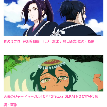
青のミブロ—芹沢暗殺編— | ED『泡沫 』崎山蒼志 歌詞・画像
天幕のジャードゥーガル | OP『Stella』SEKAI NO OWARI 歌
詞・画像