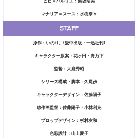
ピピ＝バルリエ：栗坂南美
マナリア＝スース：水樹奈々
STAFF
原作：いのり。(愛中出版・一迅社刊)
キャラクター原案：花ヶ田・青乃下
監督：大庭秀昭
シリーズ構成・脚本：久尾歩
キャラクターデザイン：佐藤陽子
総作画監督：佐藤陽子・小林利充
プロップデザイン：杉村友和
色彩設計：山上愛子