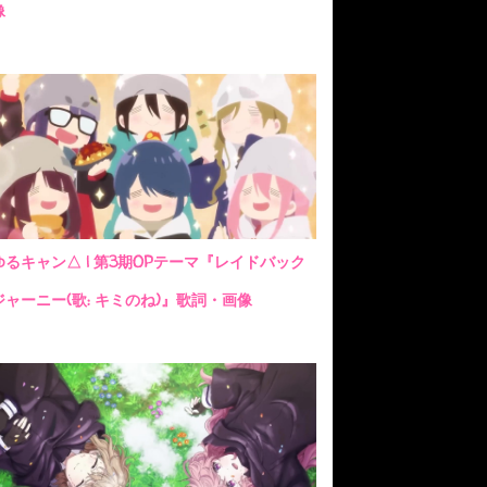
像
ゆるキャン△ | 第3期OPテーマ『レイドバック
ジャーニー(歌: キミのね)』歌詞・画像