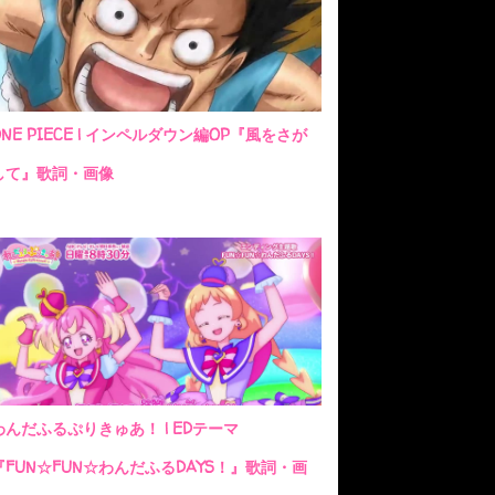
ONE PIECE | インペルダウン編OP『風をさが
して』歌詞・画像
わんだふるぷりきゅあ！ | EDテーマ
『FUN☆FUN☆わんだふるDAYS！』歌詞・画