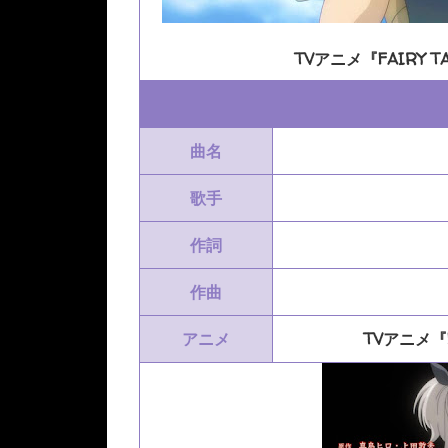
TVアニメ『FAIRY T
曲名
歌手
作詞
作曲
アニメ
TVアニメ『F