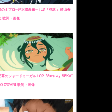
青のミブロ—芹沢暗殺編— | ED『泡沫 』崎山蒼
志 歌詞・画像
天幕のジャードゥーガル | OP『Stella』SEKAI
NO OWARI 歌詞・画像