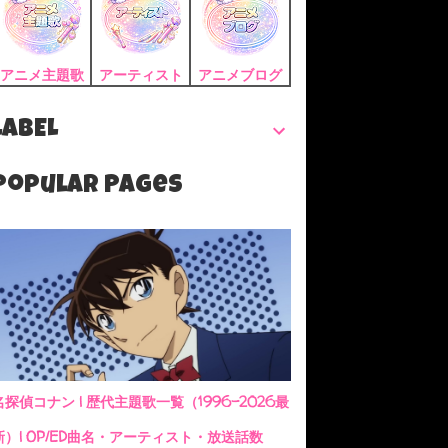
アニメ主題歌
アーティスト
アニメブログ
LABEL
Popular Pages
名探偵コナン | 歴代主題歌一覧（1996-2026最
新）| OP/ED曲名・アーティスト・放送話数