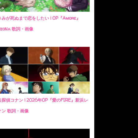
きみが死ぬまで恋をしたい | OP『Amore』
ReoNa 歌詞・画像
名探偵コナン | 2026年OP『愛のFIRE』新浜レ
オン 歌詞・画像