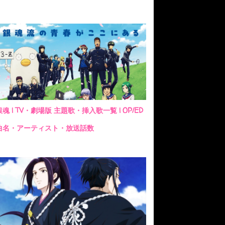
銀魂 | TV・劇場版 主題歌・挿入歌一覧 | OP/ED
曲名・アーティスト・放送話数