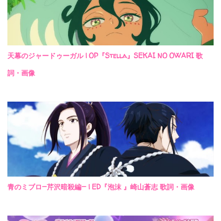
天幕のジャードゥーガル | OP『Stella』SEKAI NO OWARI 歌
詞・画像
青のミブロ—芹沢暗殺編— | ED『泡沫 』崎山蒼志 歌詞・画像