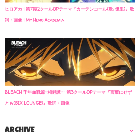
ヒロアカ | 第7期2クールOPテーマ『カーテンコール(歌: 優里)』歌
詞・画像 | My Hero Academia
BLEACH 千年血戦篇-相剋譚- | 第3クールOPテーマ『言葉にせず
とも(SIX LOUNGE)』歌詞・画像
ARCHIVE