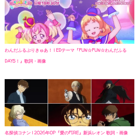
わんだふるぷりきゅあ！ | EDテーマ『FUN☆FUN☆わんだふる
DAYS！』歌詞・画像
名探偵コナン | 2026年OP『愛のFIRE』新浜レオン 歌詞・画像