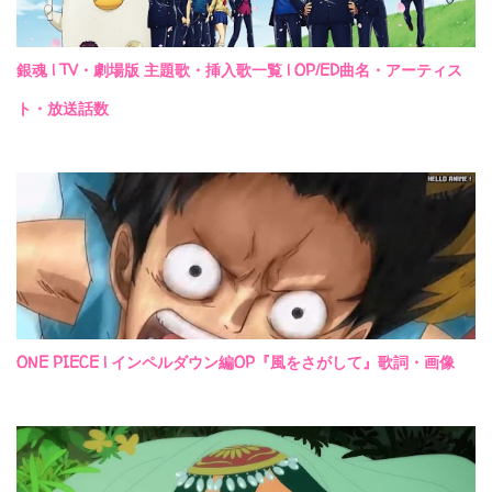
銀魂 | TV・劇場版 主題歌・挿入歌一覧 | OP/ED曲名・アーティス
ト・放送話数
ONE PIECE | インペルダウン編OP『風をさがして』歌詞・画像