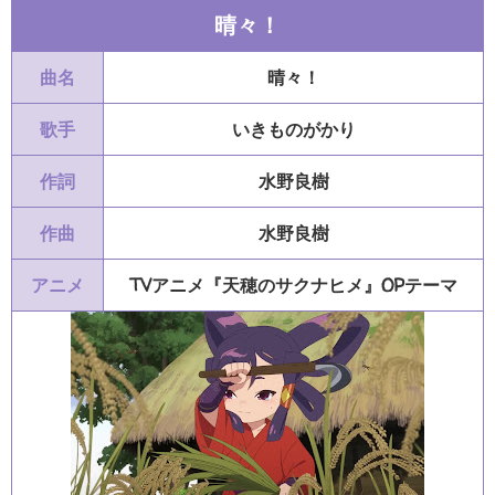
晴々！
曲名
晴々！
歌手
いきものがかり
作詞
水野良樹
作曲
水野良樹
アニメ
TVアニメ『天穂のサクナヒメ』OPテーマ