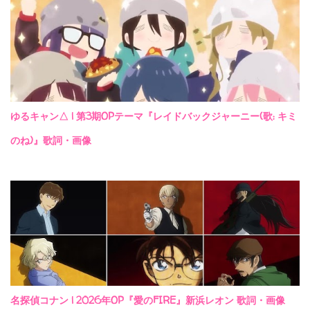
ゆるキャン△ | 第3期OPテーマ『レイドバックジャーニー(歌: キミ
のね)』歌詞・画像
名探偵コナン | 2026年OP『愛のFIRE』新浜レオン 歌詞・画像