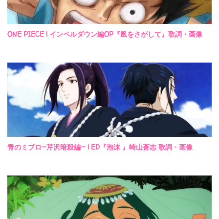
ONE PIECE | インペルダウン編OP『風をさがして』歌詞・画像
青のミブロ—芹沢暗殺編— | ED『泡沫 』崎山蒼志 歌詞・画像