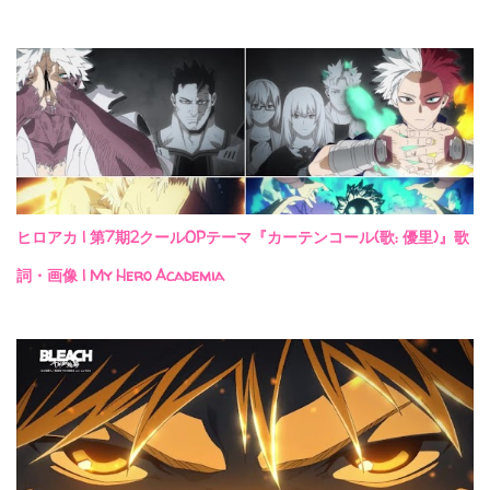
ヒロアカ | 第7期2クールOPテーマ『カーテンコール(歌: 優里)』歌
詞・画像 | My Hero Academia