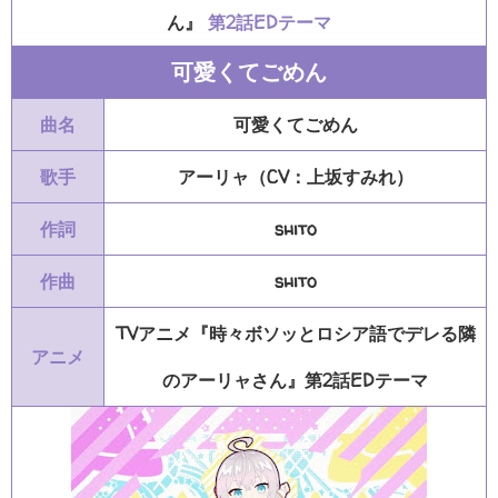
ん』
第2話EDテーマ
可愛くてごめん
曲名
可愛くてごめん
歌手
アーリャ（CV：上坂すみれ）
作詞
shito
作曲
shito
TVアニメ『時々ボソッとロシア語でデレる隣
アニメ
のアーリャさん』第2話EDテーマ