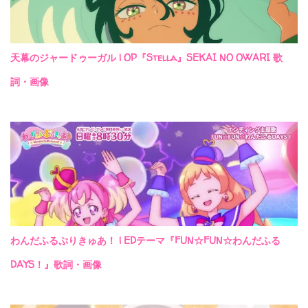
天幕のジャードゥーガル | OP『Stella』SEKAI NO OWARI 歌
詞・画像
わんだふるぷりきゅあ！ | EDテーマ『FUN☆FUN☆わんだふる
DAYS！』歌詞・画像