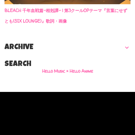
BLEACH 千年血戦篇-相剋譚- | 第3クールOPテーマ『言葉にせず
とも(SIX LOUNGE)』歌詞・画像
ARCHIVE
SEARCH
Hello Music × Hello Anime
Powered by Blogger