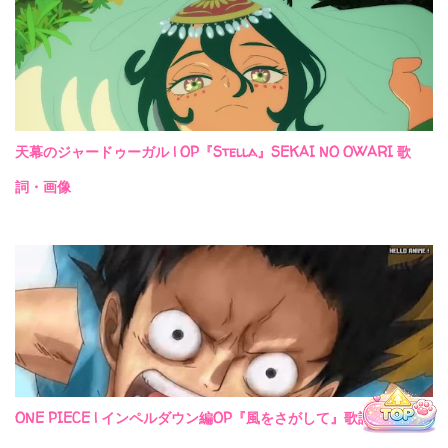
天幕のジャードゥーガル | OP『Stella』SEKAI NO OWARI 歌
詞・画像
Hello Music
ONE PIECE | インペルダウン編OP『風をさがして』歌詞・画像