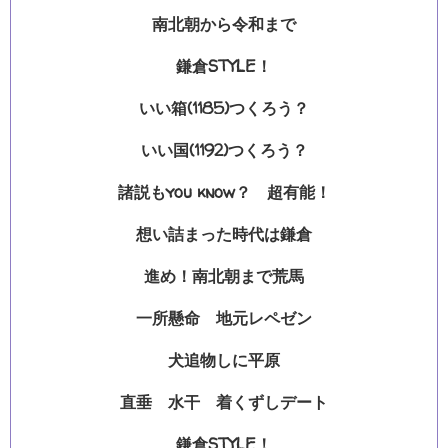
南北朝から令和まで
鎌倉STYLE！
いい箱(1185)つくろう？
いい国(1192)つくろう？
諸説もyou know？ 超有能！
想い詰まった時代は鎌倉
進め！南北朝まで荒馬
一所懸命 地元レペゼン
犬追物しに平原
直垂 水干 着くずしデート
鎌倉STYLE！