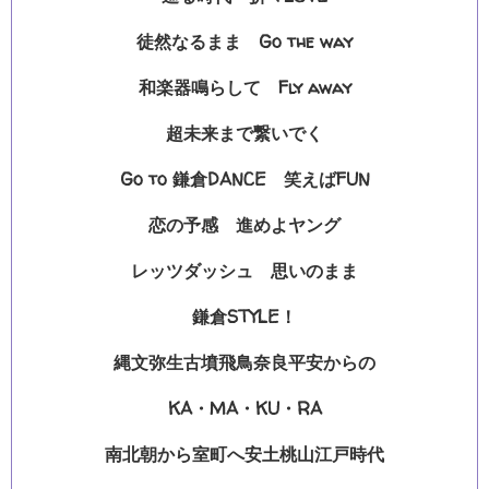
徒然なるまま Go the way
和楽器鳴らして Fly away
超未来まで繋いでく
Go to 鎌倉DANCE 笑えばFUN
恋の予感 進めよヤング
レッツダッシュ 思いのまま
鎌倉STYLE！
縄文弥生古墳飛鳥奈良平安からの
KA・MA・KU・RA
南北朝から室町へ安土桃山江戸時代