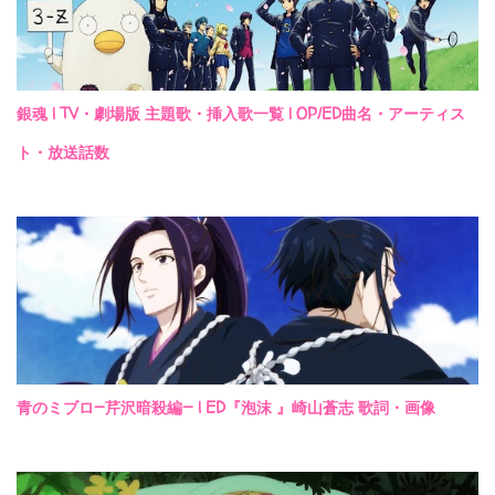
銀魂 | TV・劇場版 主題歌・挿入歌一覧 | OP/ED曲名・アーティス
ト・放送話数
青のミブロ—芹沢暗殺編— | ED『泡沫 』崎山蒼志 歌詞・画像