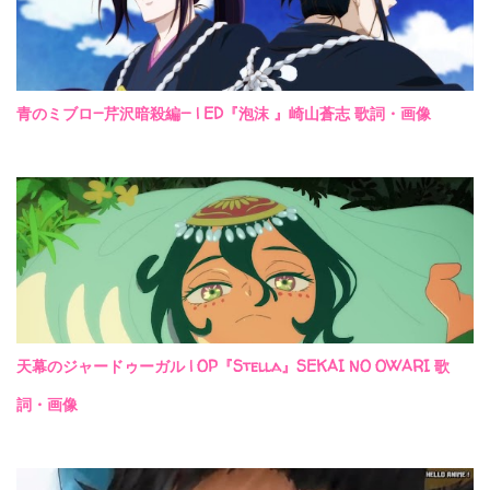
青のミブロ—芹沢暗殺編— | ED『泡沫 』崎山蒼志 歌詞・画像
天幕のジャードゥーガル | OP『Stella』SEKAI NO OWARI 歌
詞・画像