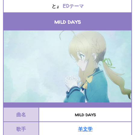
と』
EDテーマ
mild days
曲名
mild days
歌手
羊文学