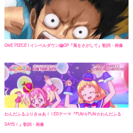
ONE PIECE | インペルダウン編OP『風をさがして』歌詞・画像
わんだふるぷりきゅあ！ | EDテーマ『FUN☆FUN☆わんだふる
DAYS！』歌詞・画像