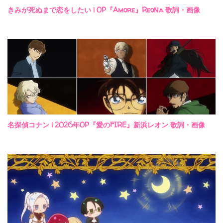
きみが死ぬまで恋をしたい | OP『Amore』ReoNa 歌詞・画像
名探偵コナン | 2026年OP『愛のFIRE』新浜レオン 歌詞・画像