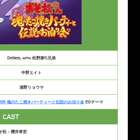
DeNeel with 松野家6兄弟
中野エイト
浦野リョウヤ
第3作 魂のたこ焼きパーティーと伝説のお泊り会
EDテーマ
CAST
そ松：櫻井孝宏