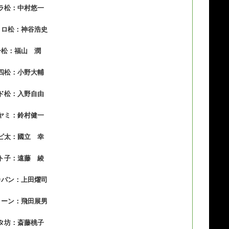
ラ松：中村悠一
ョロ松：神谷浩史
一松：福山 潤
四松：小野大輔
ド松：入野自由
ヤミ：鈴村健一
ビ太：國立 幸
ト子：遠藤 綾
カパン：上田燿司
ヨーン：飛田展男
タ坊：斎藤桃子