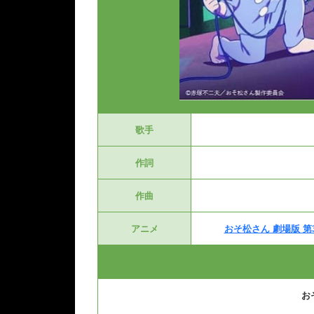
歌手
作詞
作曲
アニメ
おそ松さん 劇場版 
お