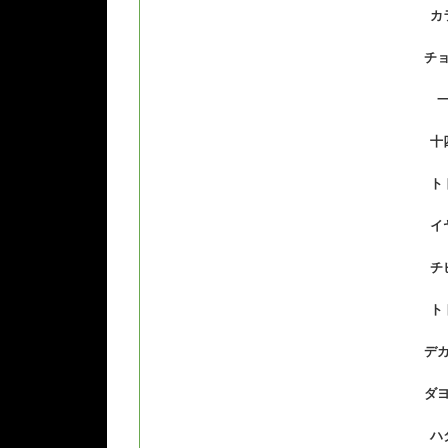
カ
チ
十
ト
イ
チ
ト
デ
ダ
ハ