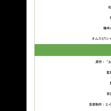
橋本
オムスビ(シ
原作：「
監
音
音楽制作：エ