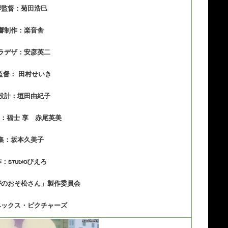
響監督：菊田浩巳
響制作：楽音舎
ラデザ：安彦英二
監督： 田村せいき
設計：垣田由紀子
：福士 享 赤尾英美
集：坂本久美子
：studioぴえろ
がのおそ松さん」製作委員会
ベックス・ピクチャーズ