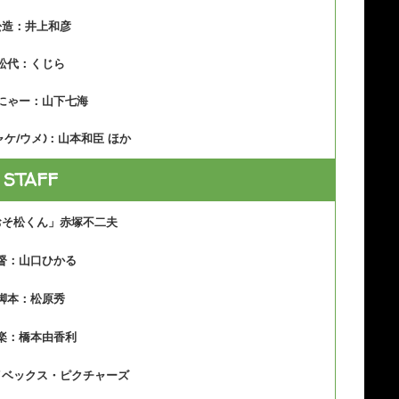
松造：井上和彦
松代：くじら
にゃー：山下七海
ャケ/ウメ)：山本和臣 ほか
STAFF
おそ松くん」赤塚不二夫
督：山口ひかる
脚本：松原秀
楽：橋本由香利
イベックス・ピクチャーズ