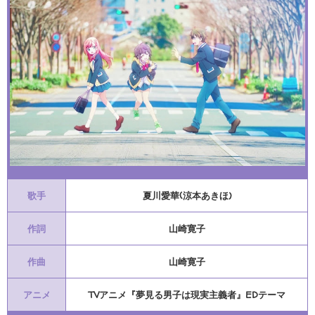
歌手
夏川愛華(涼本あきほ)
作詞
山崎寛子
作曲
山崎寛子
アニメ
TVアニメ『夢見る男子は現実主義者』EDテーマ