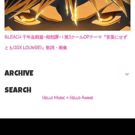
BLEACH 千年血戦篇-相剋譚- | 第3クールOPテーマ『言葉にせず
とも(SIX LOUNGE)』歌詞・画像
ARCHIVE
SEARCH
Hello Music × Hello Anime
Powered by Blogger