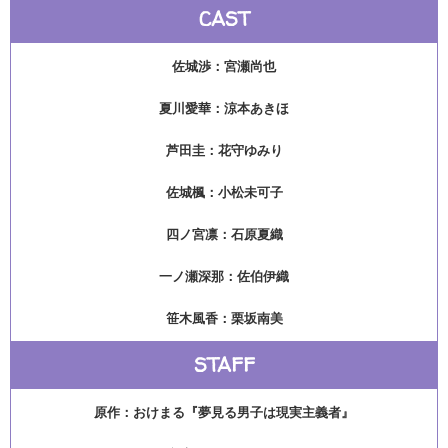
CAST
佐城渉：宮瀬尚也
夏川愛華：涼本あきほ
芦田圭：花守ゆみり
佐城楓：小松未可子
四ノ宮凛：石原夏織
一ノ瀬深那：佐伯伊織
笹木風香：栗坂南美
STAFF
原作：おけまる『夢見る男子は現実主義者』