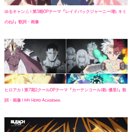
ゆるキャン△ | 第3期OPテーマ『レイドバックジャーニー(歌: キミ
のね)』歌詞・画像
ヒロアカ | 第7期2クールOPテーマ『カーテンコール(歌: 優里)』歌
詞・画像 | My Hero Academia