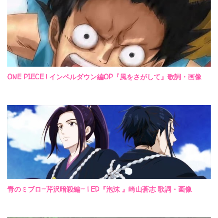
ONE PIECE | インペルダウン編OP『風をさがして』歌詞・画像
青のミブロ—芹沢暗殺編— | ED『泡沫 』崎山蒼志 歌詞・画像