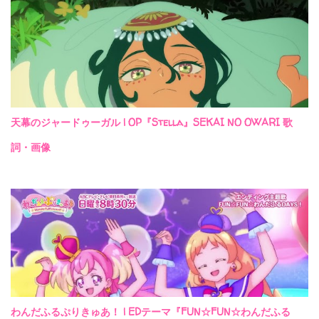
天幕のジャードゥーガル | OP『Stella』SEKAI NO OWARI 歌
詞・画像
わんだふるぷりきゅあ！ | EDテーマ『FUN☆FUN☆わんだふる