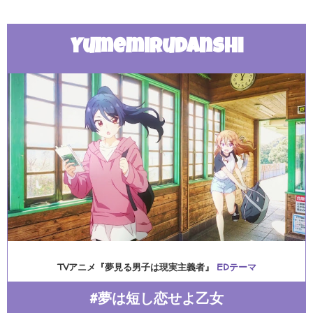
Yumemirudanshi
TVアニメ『夢見る男子は現実主義者』
EDテーマ
#夢は短し恋せよ乙女