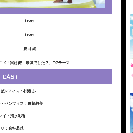
Lezel
Lezel
夏目 縋
アニメ『実は俺、最強でした？』OPテーマ
CAST
ゼンフィス：村瀬 歩
テ・ゼンフィス：種﨑敦美
レイ：清水彩香
リザ：倉持若菜