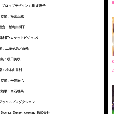
・プロップデザイン：扇 多恵子
術監督：松宮正純
設定：飯島由樹子
澤利江(ロケットビジョン)
督：工藤竜馬／兪飛
編集：榎田美咲
楽：橋本由香利
響監督：平光琢也
響効果：白石唯果
ダックスプロダクション
ple Entertainment株式会社