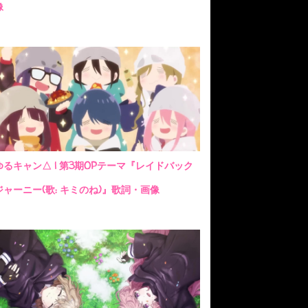
像
ゆるキャン△ | 第3期OPテーマ『レイドバック
ジャーニー(歌: キミのね)』歌詞・画像