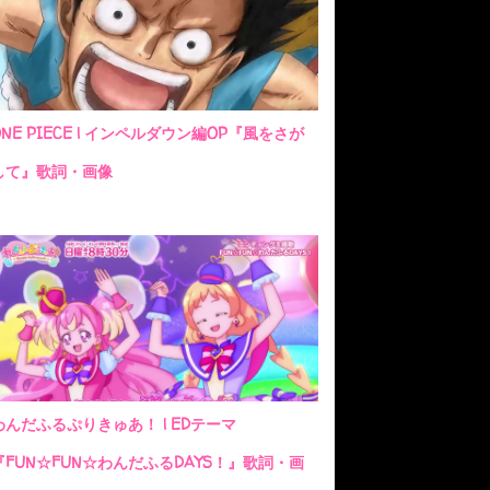
ONE PIECE | インペルダウン編OP『風をさが
して』歌詞・画像
わんだふるぷりきゅあ！ | EDテーマ
『FUN☆FUN☆わんだふるDAYS！』歌詞・画