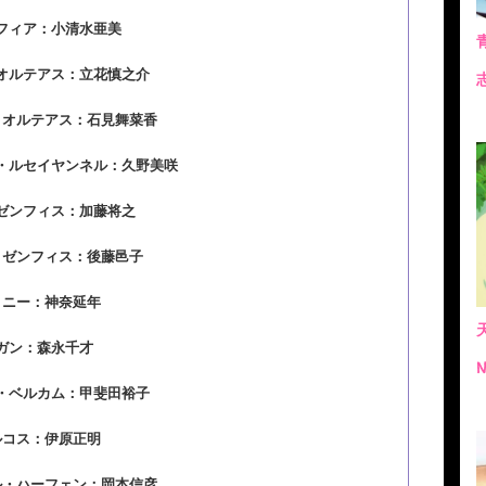
フィア：小清水亜美
オルテアス：立花慎之介
・オルテアス：石見舞菜香
・ルセイヤンネル：久野美咲
ゼンフィス：加藤将之
・ゼンフィス：後藤邑子
ョニー：神奈延年
ガン：森永千才
・ベルカム：甲斐田裕子
ルコス：伊原正明
ル・ハーフェン：岡本信彦