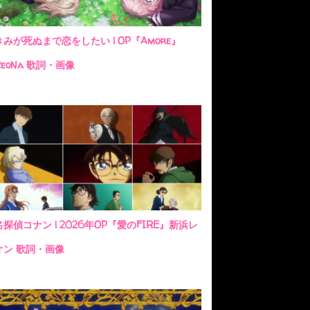
きみが死ぬまで恋をしたい | OP『Amore』
ReoNa 歌詞・画像
名探偵コナン | 2026年OP『愛のFIRE』新浜レ
オン 歌詞・画像