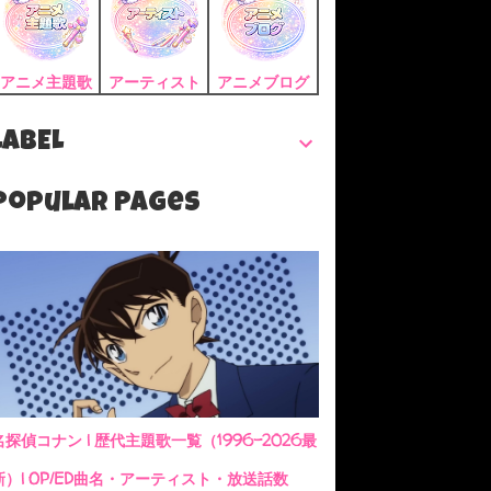
アニメ主題歌
アーティスト
アニメブログ
LABEL
Popular Pages
名探偵コナン | 歴代主題歌一覧（1996-2026最
新）| OP/ED曲名・アーティスト・放送話数