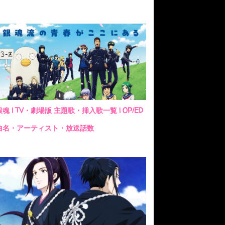
銀魂 | TV・劇場版 主題歌・挿入歌一覧 | OP/ED
曲名・アーティスト・放送話数