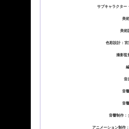
サブキャラクター
美
美術
色彩設計：宮
撮影監
音
音
音
音響制作：
アニメーション制作：Sta