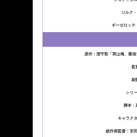
ジルク・
ギーゼロッテ
原作：澄守彩「実は俺、最強
監
副
シリ
脚本：
キャラク
総作画監督：安