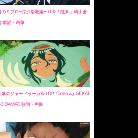
青のミブロ—芹沢暗殺編— | ED『泡沫 』崎山蒼
志 歌詞・画像
天幕のジャードゥーガル | OP『Stella』SEKAI
NO OWARI 歌詞・画像