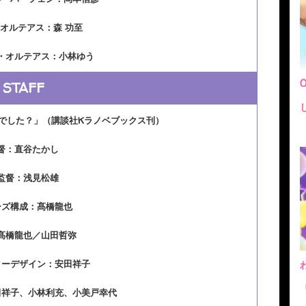
オルテアス：森 功至
・オルテアス：小林ゆう
STAFF
でした？」（講談社Kラノベブックス刊）
督：直谷たかし
監督：浅見松雄
ーズ構成：髙橋龍也
髙橋龍也／山田哲弥
ターデザイン：安田祥子
田祥子、小林利充、小美戸幸代