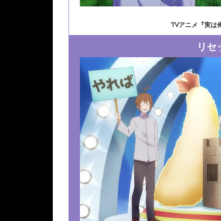
TVアニメ『実は
リセ