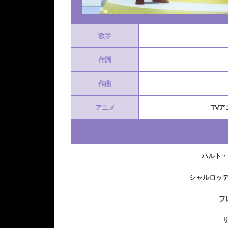
歌手
作詞
作曲
アニメ
TV
ハルト・
シャルロッ
フ