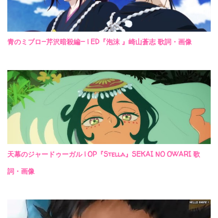
青のミブロ—芹沢暗殺編— | ED『泡沫 』崎山蒼志 歌詞・画像
天幕のジャードゥーガル | OP『Stella』SEKAI NO OWARI 歌
詞・画像