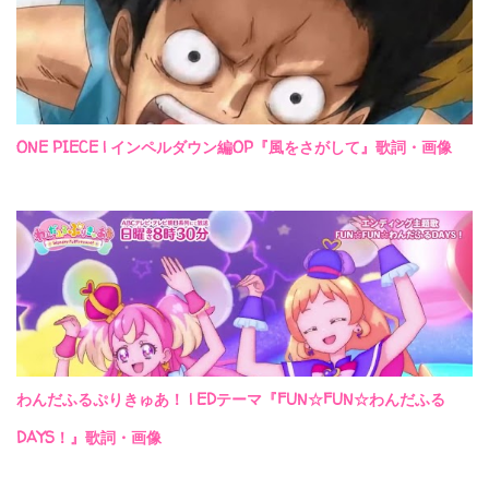
ONE PIECE | インペルダウン編OP『風をさがして』歌詞・画像
わんだふるぷりきゅあ！ | EDテーマ『FUN☆FUN☆わんだふる
DAYS！』歌詞・画像