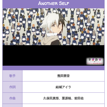
Another Self
歌手
熊田茜音
作詞
結城アイラ
作曲
久保田真悟、栗原暁、前田佑