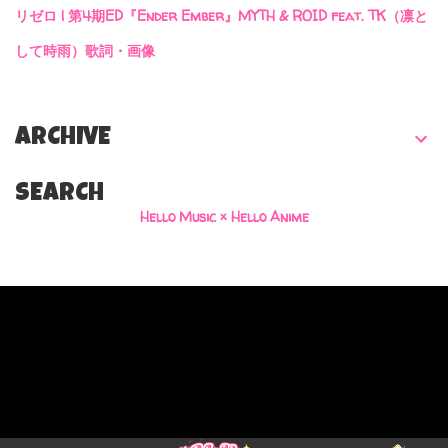
リゼロ | 第4期ED『Ender Ember』MYTH & ROID feat. TK（凛と
して時雨）歌詞・画像
ARCHIVE
SEARCH
Hello Music × Hello Anime
Powered by Blogger