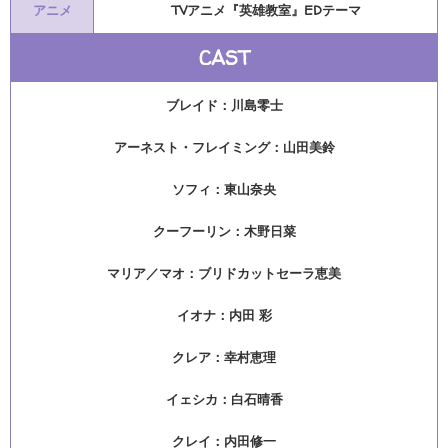
アニメ
TVアニメ『英雄教室』EDテーマ
CAST
ブレイド：川島零士
アーネスト・フレイミング：山田美鈴
ソフィ：東山奈央
クーフーリン：木野日菜
マリア／マオ：ブリドカットセーラ恵美
イオナ：内田 彩
クレア：幸村恵理
イェシカ：白石晴香
クレイ：内田修一