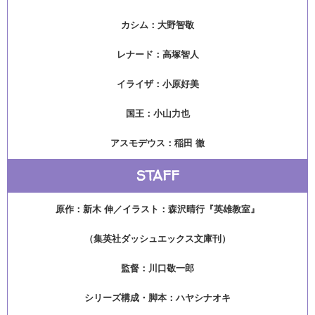
カシム：大野智敬
レナード：高塚智人
イライザ：小原好美
国王：小山力也
アスモデウス：稲田 徹
STAFF
原作：新木 伸／イラスト：森沢晴行『英雄教室』
（集英社ダッシュエックス文庫刊）
監督：川口敬一郎
シリーズ構成・脚本：ハヤシナオキ