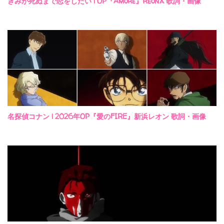
きみが死ぬまで恋をしたい | OP『Amore』ReoNa 歌詞・画像
名探偵コナン | 2026年OP『愛のFIRE』新浜レオン 歌詞・画像