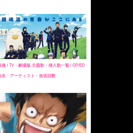
銀魂 | TV・劇場版 主題歌・挿入歌一覧 | OP/ED
曲名・アーティスト・放送話数