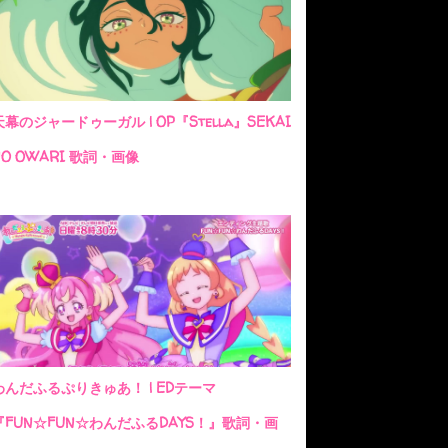
天幕のジャードゥーガル | OP『Stella』SEKAI
NO OWARI 歌詞・画像
わんだふるぷりきゅあ！ | EDテーマ
『FUN☆FUN☆わんだふるDAYS！』歌詞・画