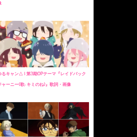
像
ゆるキャン△ | 第3期OPテーマ『レイドバック
ジャーニー(歌: キミのね)』歌詞・画像