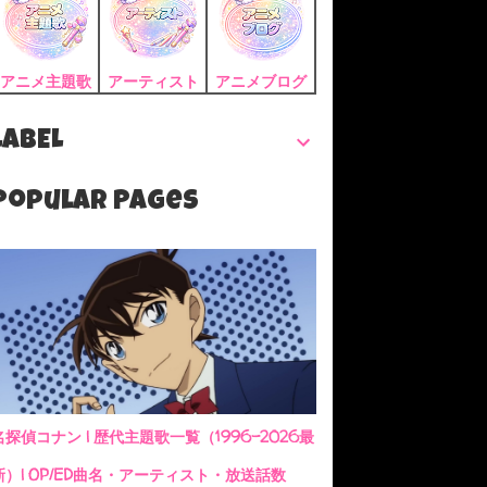
アニメ主題歌
アーティスト
アニメブログ
LABEL
Popular Pages
名探偵コナン | 歴代主題歌一覧（1996-2026最
新）| OP/ED曲名・アーティスト・放送話数