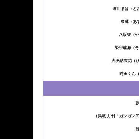
遠山まほ（と
東蓮（あ
八坂智（や
染谷成海（そ
火渕結衣花（
時田くん
（掲載 月刊「ガンガンJ