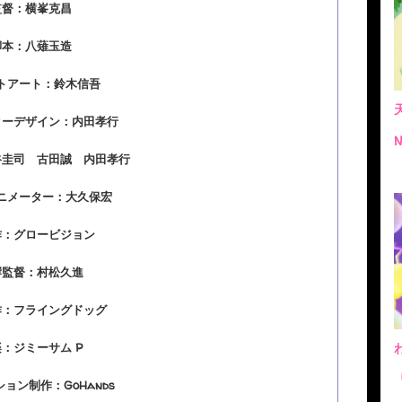
監督：横峯克昌
脚本：八薙玉造
トアート：鈴木信吾
ターデザイン：内田孝行
谷圭司 古田誠 内田孝行
ニメーター：大久保宏
作：グロービジョン
響監督：村松久進
作：フライングドッグ
：ジミーサム P
ョン制作：GoHands