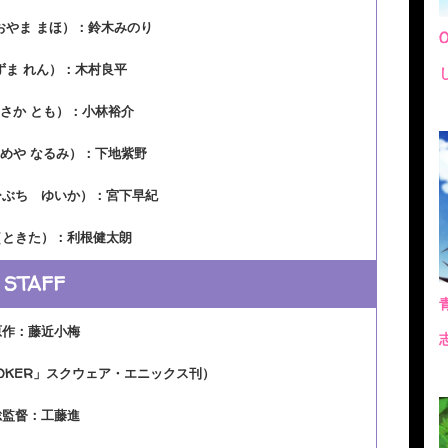
おやま まほ）：鈴木みのり
ずま れん）：木村良平
さか とも）：小林裕介
めや なるみ）：下地紫野
ひぶち ゆいか）：宮下早紀
（ときた）：利根健太朗
STAFF
原作：藤近小梅
OKER」スクウェア・エニックス刊）
総監督：工藤進