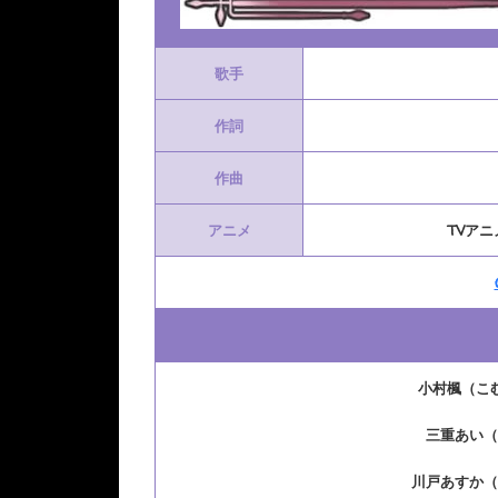
歌手
作詞
作曲
アニメ
TVア
小村楓（こ
三重あい（
川戸あすか（