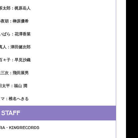
茶太郎：梶原岳人
乃夜胡：榊原優希
いばら：花澤香菜
真人：津田健次郎
百々子：早見沙織
生三次：飛田展男
田太平：福山 潤
タマ：椎名へきる
STAFF
A・KINGRECORDS