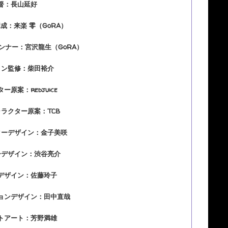
督：長山延好
成：来楽 零（GoRA）
ンナー：宮沢龍生（GoRA）
ョン監修：柴田裕介
ー原案：redjuice
ラクター原案：TCB
ターデザイン：金子美咲
ーデザイン：渋谷亮介
デザイン：佐藤玲子
ョンデザイン：田中直哉
トアート：芳野満雄