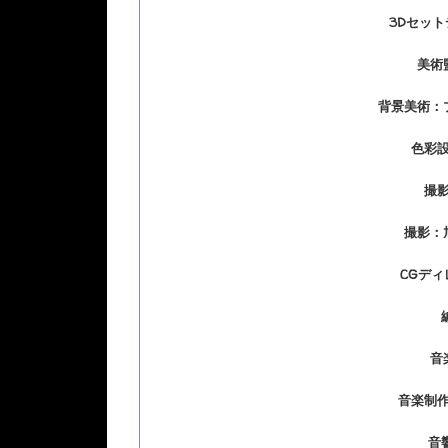
3Dセッ
美術
背景美術：
色彩
撮
撮影：
CGデ
音
音楽制
音