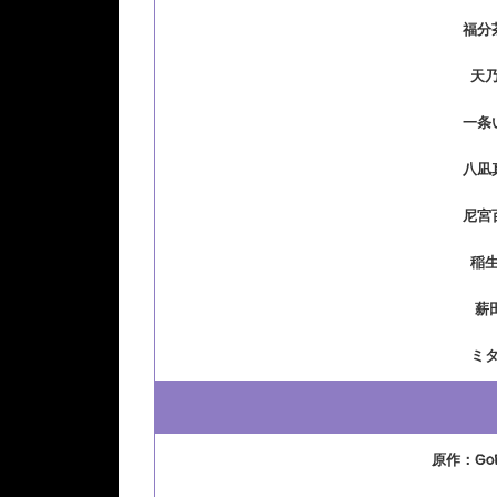
福分
天
一条
八凪
尼宮
稲
薪
ミ
原作：GoR