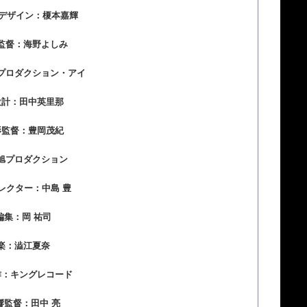
トデザイン：榎本嘉輝
監督：海野よしみ
プロダクション・アイ
設計：田中英里那
影監督：豊岡茂紀
旭プロダクション
ィレクター：中島 豊
編集：岡 祐司
楽：澁江夏奈
作：キングレコード
響監督：田中 亮