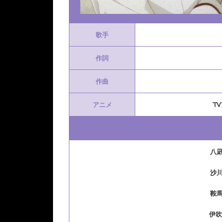
歌手
作詞
作曲
アニメ
T
八
沙
鞍
伊吹