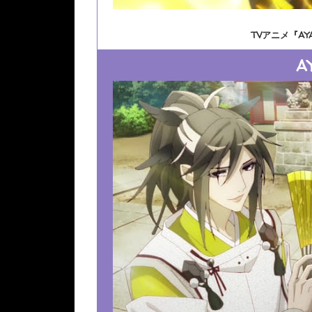
TVアニメ『AY
A