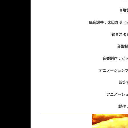
音響
録音調整：太田泰明（
録音スタジ
音響
音響制作：ビ
アニメーション
設定
アニメーシ
製作：P