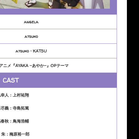
angela
atsuko
atsuko・KATSU
Vアニメ『AYAKA -あやか-』OPテーマ
CAST
凪幸人：上村祐翔
川尽義：寺島拓篤
馬春秋：鳥海浩輔
 朱：梅原裕一郎