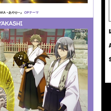
AKA -あやか-』
OPテーマ
YAKASHI