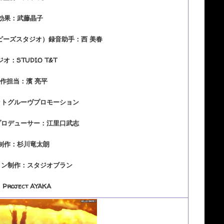
効果：武藤晶子
ピーズスタジオ）録音助手：西 美春
オ：STUDIO T&T
制作担当：濱 亮平
ットグルーヴプロモーション
プロデューサー：江里口武志
制作：杉川竜太朗
ョン制作：スタジオブラン
roject AYAKA