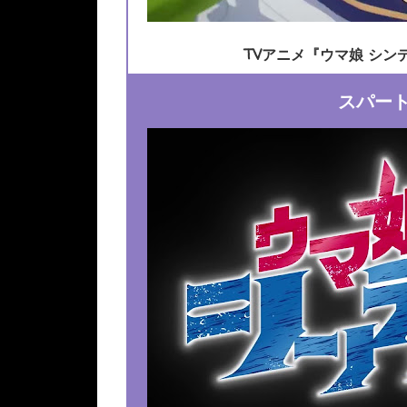
TVアニメ『ウマ娘 シ
スパー