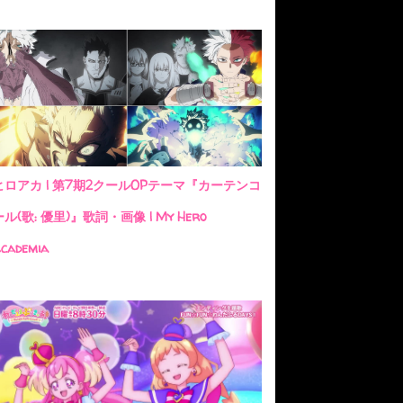
ヒロアカ | 第7期2クールOPテーマ『カーテンコ
ール(歌: 優里)』歌詞・画像 | My Hero
cademia