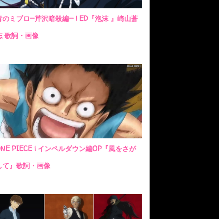
青のミブロ—芹沢暗殺編— | ED『泡沫 』崎山蒼
志 歌詞・画像
ONE PIECE | インペルダウン編OP『風をさが
して』歌詞・画像