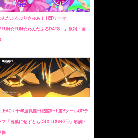
わんだふるぷりきゅあ！ | EDテーマ
『FUN☆FUN☆わんだふるDAYS！』歌詞・画
像
BLEACH 千年血戦篇-相剋譚- | 第3クールOPテ
ーマ『言葉にせずとも(SIX LOUNGE)』歌詞・
画像