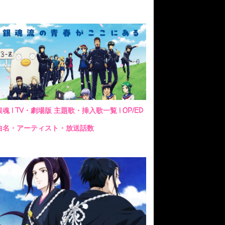
銀魂 | TV・劇場版 主題歌・挿入歌一覧 | OP/ED
曲名・アーティスト・放送話数