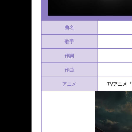
曲名
歌手
作詞
作曲
アニメ
TVアニメ