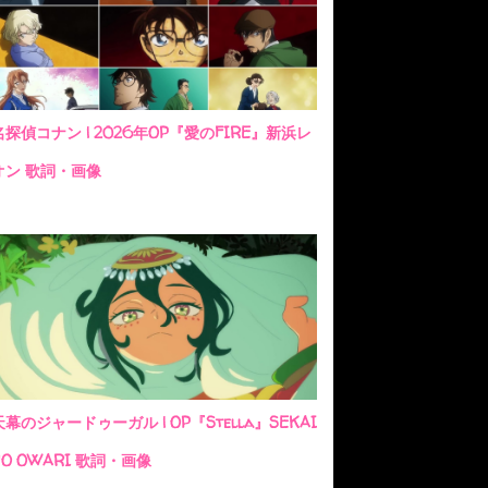
名探偵コナン | 2026年OP『愛のFIRE』新浜レ
オン 歌詞・画像
天幕のジャードゥーガル | OP『Stella』SEKAI
NO OWARI 歌詞・画像