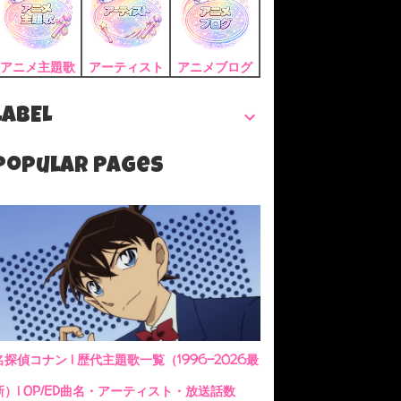
アニメ主題歌
アーティスト
アニメブログ
LABEL
Popular Pages
名探偵コナン | 歴代主題歌一覧（1996-2026最
新）| OP/ED曲名・アーティスト・放送話数